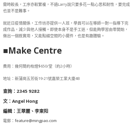
需時較長，工序亦較繁複，不過Larry說只要多花一點心思和耐性，要完成
也並不是難事。
就近日疫情關係，工作坊亦提供一人班，學員可以在導師一對一指導下完
成作品，減少與他人接觸。即使本身不是手工迷，但能夠學習由零開始，
做出一個既實用，又能點綴空間的小擺件，也是有趣體驗。
■Make Centre
費用：幾何簡約枱燈$650/堂（約2小時）
地址：新蒲崗五芳街19-21號嘉榮工業大廈4B
查詢：2345 9282
文：Angel Hong
編輯：王翠麗、李東阳
電郵：
feature@mingpao.com