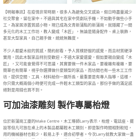
【明報專訊】在疫情非常時期，很多人為避免交叉感染，假日時盡量減少
社交聚會，留在家中。不過與其宅在家中煲劇玩手機，不如動手做些小手
工，為家居添置質感小物。現已成為文青新蒲點的新蒲崗，就隱藏了一間
多元化的木工工作坊，教人變成「木匠」，無論是隨身配件、桌上裝飾，
甚至大型家具，自己親手做，統統無難度。
不少人都愛木紋的質感，簡約耐看，予人質樸舒服的感覺，而且材質硬淨
實用，因此木製家品特別受歡迎。不過大家愛還愛，假如要親自變成「木
匠」，又可能會覺得不可思議，其實要做一件木家品，要複雜有複雜，要
簡單也有簡單，視乎你選擇做什麼類型的家品，而坊間也有一些木工工作
坊，提供空間、工具、材料給你一展所長，最重要是有專人指導，這樣，
你只需大概兩個小時便可完成一件輕木工類型的家品，那份手做的滿足感
絕對是用錢也買不到。
可加油漆雕刻 製作專屬枱燈
位於新蒲崗工廈的Make Centre，木工導師Larry表示，枱燈、電話座、擺
設等但凡可放在桌上的木製品都屬輕木工類別，即是製作時間相對較短，
用的機械器材也較少，較易上手，適合初學者。今次Larry就教大家做一盞