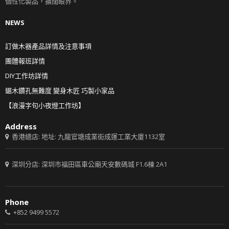
個性化製品，擴闊眼界。
NEWS
訂做木器產品詳情及注意事項
團體報班詳情
DIY工作坊詳情
鋸木鑽孔無難度 變身木匠 巧製小家品
【浪漫字句小夜燈工作坊】
Address
香港總店: 地址: 九龍官塘成業街成運工業大廈1132室
深圳分店: 深圳市福田區車公廟天安數碼城 F1.6棟 2A1
Phone
+852 9499 5572