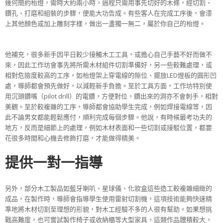
幾何簡約枱燈，需時大約兩小時，過程只需用事先切好的木條，經切割、
鑽孔、打磨和組裝的步驟，便能大功告成。有些客人在完成工序後，會漆
上其他顏色或加上雕刻字樣，做出一盞獨一無二，屬於你自己的枱燈。
他補充，很多新手因平日較少接觸木工工具，或擔心自己手藝不好而做不
來，因此工作坊會事先將所需木材組件切割準備好，另一些較難處理，或
相對危險度較高的工序，如枱燈架上穿電線的隙位、擺放LED燈板的圓形凹
處，導師都會預先做好，以減輕新手負擔。至於工具方面，工作坊特別使
用沉頭鑽嘴（pilot drill）的電鑽，方便對位，鑽出來的洞亦不會刺手，相對
美觀。至於較複雜的工序，導師都會協助學生完成，例如焊接電線等，因
此不論男女都能輕鬆應付，順利完成每個步驟。他說，有時候最考功夫的
地方，反而是細節上的處理，例如木材表面和一些切割或接駁位置，都要
花很多時間和心機去修飾打磨，才能做得精美。
提供一對一指導
另外，部分木工製品如藍牙喇叭、星球儀、化妝盒這些造工較複雜細緻的
成品，在製作時，導師會指導學生使用雷射切割機，這項技術能夠快速精
準地將木材切割至理想的形貌，對木工經驗不多的人很有幫助。如果想挑
戰高難度，也可嘗試製作椅子或收納櫃等大型家具，這類作品體積較大，