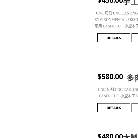
手工
CNC 切割 CNC CASTING
ENVIRONMENTAL PROT
應用 LASER CUT
,
小型木工 
DETAILS
$
580.00
多
WISHLIST
CNC 切割 CNC CASTIN
LASER CUT
,
小型木工 W
DETAILS
$
480.00
木製