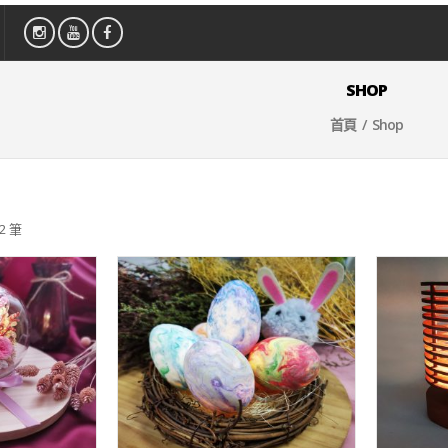
SHOP
首頁
/ Shop
2 筆
WISHLIST
WI