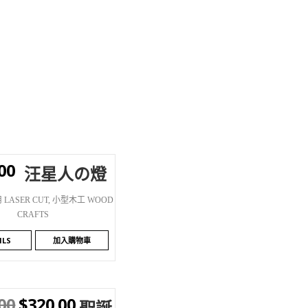
00
汪星人の燈
SHLIST
LASER CUT
,
小型木工 WOOD
CRAFTS
ILS
加入購物車
00
$
320.00
聖誕