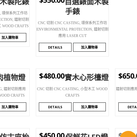
木製陀錶
自選錶面木製
手錶
,
環保系列工作坊
ECTION
,
鐳射切割
CNC 切割 CNC CASTING
,
環保系列工作坊
WOOD CRAFTS
ENVIRONMENTAL PROTECTION
,
鐳射切割
應用 LASER CUT
加入購物車
DETAILS
加入購物車
$
480.00
$
650.
肉植物燈
實木心形檯燈
WISHLIST
WI
G
,
鐳射切割應用
CNC 切割 CNC CASTING
,
小型木工 WOOD
鐳射切割應用 
OOD CRAFTS
CRAFTS
加入購物車
DETAILS
加入購物車
DETA
$
450.00
$
380.
仿古座枱
保鮮花LED燈