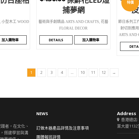
WISHLIST
WI
特價
捕夢網
,
小型木工 WOOD
藝術與手創精品 ARTS AND CRAFTS
,
花藝
節日系列工作坊
FLORAL DECOR
射切割應用 L
ARTS AND
加入購物車
DETAILS
加入購物車
DETA
1
2
3
4
...
10
11
12
→
Address
NEWS
香港總店:
創意實踐者，在文化、
業大廈1132
訂做木器產品詳情及注意事項
，搭建學習與溝
團體報班詳情
跨界增值。