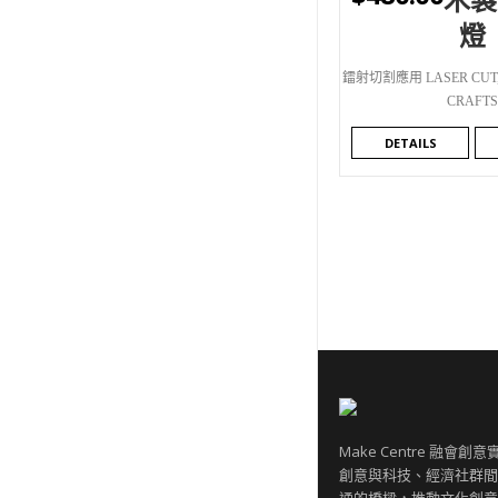
WISHLIST
燈
鐳射切割應用 LASER CUT
CRAFTS
DETAILS
Make Centre 融會
創意與科技、經濟社群間
通的橋樑，推動文化創意