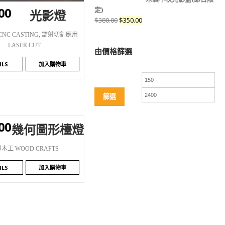
00
定)
光影燈
$
380.00
$
350.00
CNC CASTING
,
鐳射切割應用
LASER CUT
由價格篩選
ILS
加入購物車
篩選
00
幾何圖形檯燈
SHLIST
木工 WOOD CRAFTS
ILS
加入購物車