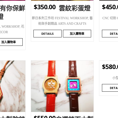
$
350.00
$
450.
有你保鮮
雲紋彩蛋燈
燈
節日系列工作坊 FESTIVAL WORKSHOP
,
藝
CNC 切割 
術與手創精品 ARTS AND CRAFTS
 WORKSHOP
,
花
ECOR
DETAILS
加入購物車
DETA
加入購物車
$
580.
WI
小型
DETA
WISHLIST
$
550.00