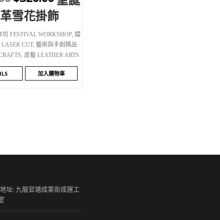
SHLIST
皮革雪花掛飾
 FESTIVAL WORKSHOP
,
鐳
ASER CUT
,
藝術與手創精品
 CRAFTS
,
皮藝 LEATHER ARTS
ILS
加入購物車
 地址: 九龍官塘成業街成運工
室