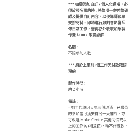
***
如需添加
自訂 / 個人化選項
，必
須於
報名
預約時
, 將款項
一併
付款
確
認及提供
自訂
內容，
以便導師預早
安排材料
。
即場進行雕刻會影響師
傅日常工作，
需再額外收取
加急製
作費
$100，敬請諒解
名額
:
不限參加人數
***
須
於上堂前
3
個工作天
付款
確認
預約
製作時間 :
約 2 小時
備註 :
– 如工作坊因天氣關係取消，已繳費
的參加者可獲安排另一天補課，亦
可改選 Make Centre 其他同價或以
上的工作坊 (補差價)，唯不作退款，