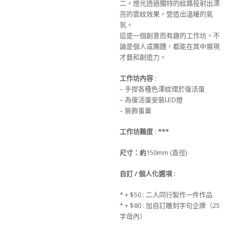
二。燈光透過獨特的紋路投射出漂
亮的雲紋效果，營造出溫暖的氣
氛。
這是一個創意而有趣的工作坊，不
論是個人或團體，都能在其中展現
才藝和創造力。
工作坊
內
容 :
– 手捏各種色澤紋理於復活蛋
– 為復活蛋安裝LED燈
– 裝飾蛋巢
工作坊難度 :
***
尺寸
：約
150mm (直徑)
自訂 / 個人化選項 :
* + $50 : 二人同行製作一件作品
* + $80 : 加自訂雕刻字句企牌（25
字母內）