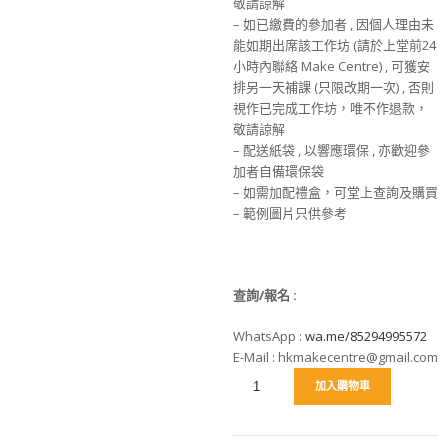
敬請諒解
– 如已繳費的參加者 , 因個人理由未
能如期出席該工作坊 (請於上堂前24
小時內聯絡 Make Centre) , 可獲安
排另一天補課 (只限改期一次) , 否則
視作已完成工作坊，唯不作退款，
敬請諒解
– 配送紙袋 , 以響應環保 , 亦歡迎參
加者自備環保袋
– 如需加配禮盒，可堂上查詢及購買
– 範例圖片只供參考
查詢/報名
:
WhatsApp :
wa.me/85294995572
E-Mail : hkmakecentre@gmail.com
加入購物車