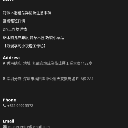
訂做木器產品詳情及注意事項
團體報班詳情
DIY工作坊詳情
鋸木鑽孔無難度 變身木匠 巧製小家品
【浪漫字句小夜燈工作坊】
Address
香港總店: 地址: 九龍官塘成業街成運工業大廈1132室
深圳分店: 深圳市福田區車公廟天安數碼城 F1.6棟 2A1
Phone
+852 9499 5572
Email
makecentre@gmail.com