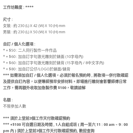
工作坊難度 :
**
**
尺寸
:
女裝 : 約 230 (L) X 42 (W) X 10 (H) mm
男裝 : 約 230 (L) X 50 (W) X 10 (H) mm
自訂 / 個人化選項 :
* + $50 : 二人同行製作一件作品
* + $60 : 加自訂字句激光雕刻於錶面 (10字母內)
* + $60 : 加自訂字句激光雕刻於錶背 (15字母內 / 8中文字內)
* + $80 : 加自訂公仔/LOGO於錶面/錶背
***
如需添加
自訂 / 個人化選項
，必須於
報名
預約時
, 將款項
一併
付款
確認
及提供
自訂
內容，
以便導師預早安排材料
。
即場進行雕刻會影響師傅日常
工作，
需再額外收取
加急製作費
$100，敬請諒解
名額
:
不限參加人數
***
須
於上堂前
3
個工作天
付款
確認預約
*** +$100
可
自選日期
及
時間 ,
1人自組成班 ( 周一至六 11 : 00 am – 9 : 00
pm 內 )
須
於上堂前
3
個工作天
付款
確認預約
, 歡迎查詢