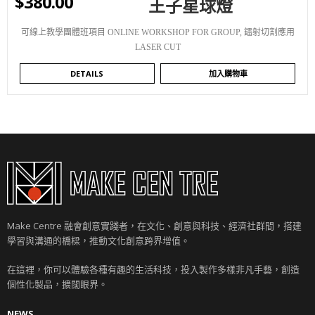
$
380.00
王子星球燈
可線上教學團體班項目 ONLINE WORKSHOP FOR GROUP
,
鐳射切割應用
LASER CUT
DETAILS
加入購物車
Make Centre 融會創意實踐者，在文化、創意與科技、經濟社群間，搭建
學習與溝通的橋樑，推動文化創意跨界增值。
在這裡，你可以體驗各種有趣的生活科技，投入製作多樣非凡手藝，創造
個性化製品，擴闊眼界。
NEWS