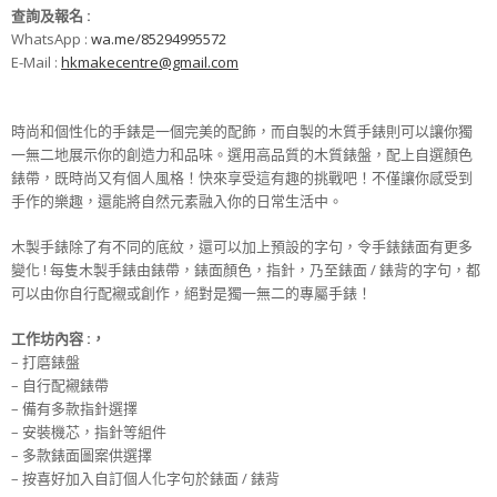
查詢及報名 :
WhatsApp :
wa.me/85294995572
E-Mail :
hkmakecentre@gmail.com
時尚和個性化的手錶是一個完美的配飾，
而自製的木質手錶則可以讓你獨
一無二地展示你的創造力和品味。選用高品質的木質錶盤，配上自選顏色
錶帶，既時尚又有個人風格！快來享受這有趣的挑戰吧！不僅讓你感受到
手作的樂趣，
還能將自然元素融入你的日常生活中。
木製手錶除了有不同的底紋，還可以加上預設的字句，令手錶錶面有更多
變化 ! 每隻木製手錶由錶帶，錶面顏色，指針，乃至錶面 / 錶背的字句，都
可以由你自行配襯或創作，絕對是獨一無二的專屬手錶！
工作坊
內
容 :，
– 打磨錶盤
– 自行配襯錶帶
– 備有多款指針選擇
– 安裝機芯，指針等組件
– 多款錶面圖案供選擇
– 按喜好加入自訂個人化字句於錶面 / 錶背