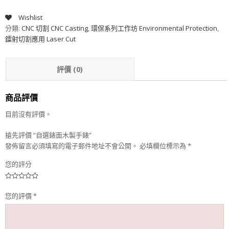
Wishlist
分類:
CNC 切割 CNC Casting
,
環保系列工作坊 Environmental Protection
,
鐳射切割應用 Laser Cut
評價 (0)
商品評價
目前沒有評價。
搶先評價 “自選錶面木製手錶”
發佈留言必須填寫的電子郵件地址不會公開。
必填欄位標示為
*
您的評分
您的評價
*