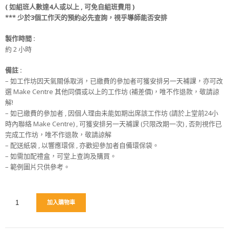
(
如組班人數達4人或以上 , 可免
自組班
費用 )
*** 少
於
3
個工作天
的
預約必先查詢，視乎導師能否安排
製作時間 :
約 2 小時
備註 :
– 如工作坊因天氣關係取消，已繳費的參加者可獲安排另一天補課，亦可改
選 Make Centre 其他同價或以上的工作坊 (補差價)，唯不作退款，敬請諒
解!
– 如已繳費的參加者 , 因個人理由未能如期出席該工作坊 (請於上堂前24小
時內聯絡 Make Centre) , 可獲安排另一天補課 (只限改期一次) , 否則視作已
完成工作坊，唯不作退款，敬請諒解
– 配送紙袋 , 以響應環保 , 亦歡迎參加者自備環保袋。
– 如需加配禮盒，可堂上查詢及購買。
– 範例圖片只供參考。
加入購物車