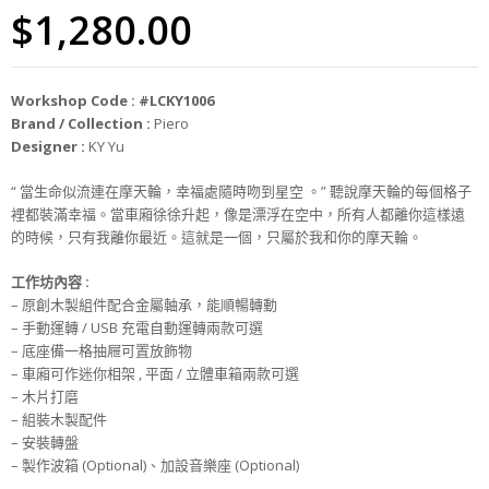
$
1,280.00
Workshop Code : #LCKY1006
Brand / Collection :
Piero
Designer :
KY Yu
“ 當生命似流連在摩天輪，幸福處隨時吻到星空 。” 聽說摩天輪的每個格子
裡都裝滿幸福。當車廂徐徐升起，像是漂浮在空中，所有人都離你這樣遠
的時候，只有我離你最近。這就是一個，只屬於我和你的摩天輪。
工作坊
內
容 :
– 原創木製組件配合金屬軸承，能順暢轉動
– 手動運轉 / USB 充電自動運轉兩款可選
– 底座備一格抽屜可置放飾物
– 車廂可作迷你相架 , 平面 / 立體車箱兩款可選
– 木片打磨
– 組裝木製配件
– 安裝轉盤
– 製作波箱 (Optional)、加設音樂座 (Optional)