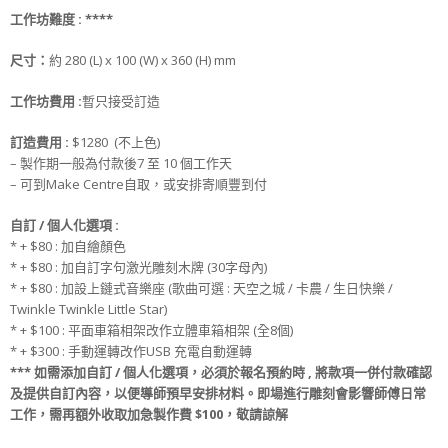
工作坊難度 :
**
**
尺寸
：
約 280 (L) x 100 (W) x 360 (H) mm
工作坊
費用 :
暫只接受訂造
訂造
費用 :
$1280 (不上色)
– 製作期一般為付款後7 至 10 個工作天
– 可到Make Centre自取，或安排寄順豐到付
自訂 / 個人化選項 :
* + $80 : 加自繪顏色
* + $80 : 加自訂字句激光雕刻木牌 (30字母內)
* + $80 : 加設上鏈式音樂座 (歌曲可選 : 天空之城 / 卡農 / 生日快樂 /
Twinkle Twinkle Little Star)
* + $100 : 平面車箱相架改作立體車箱相架 (全8個)
* + $300 : 手動運轉改作USB 充電自動運轉
***
如需添加
自訂 / 個人化選項
，必須於
報名
預約時
, 將款項
一併
付款
確認
及提供
自訂
內容，
以便導師預早安排材料
。
即場進行雕刻會影響師傅日常
工作，
需再額外收取
加急製作費
$100，敬請諒解