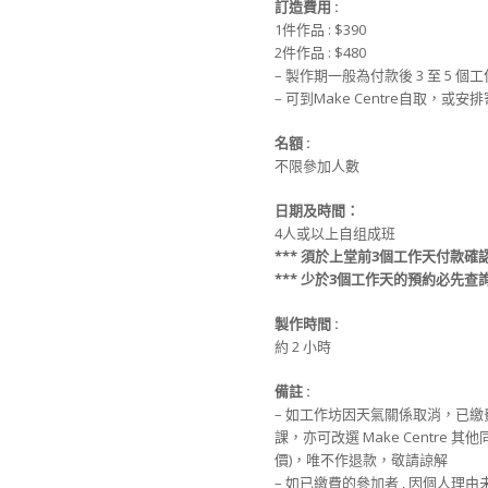
訂造費用
:
1件作品 : $390
2件作品 : $480
– 製作期一般為付款後 3 至 5 個
– 可到Make Centre自取，或
名額
:
不限參加人數
日期及時間：
4人或以上自组成班
***
須於上堂前
3
個工作天付款確
***
少於
3
個工作天的預約必先查
製作時間
:
約 2 小時
備註
:
– 如工作坊因天氣關係取消，已
課，亦可改選 Make Centre 
價)，唯不作退款，敬請諒解
– 如已繳費的參加者 , 因個人理