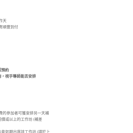
工作天
安排寄順豐到付
認預約
詢，視乎導師能否安排
繳費的參加者可獲安排另一天補
其他同價或以上的工作坊 (補差
由未能如期出席該工作坊 (請於上