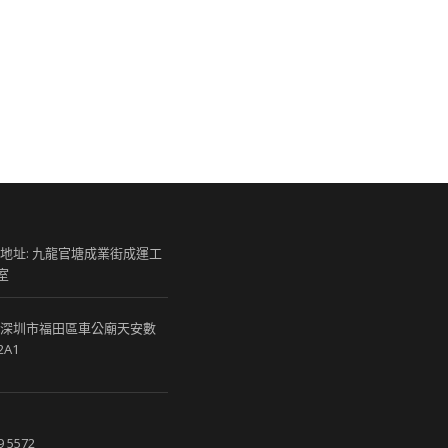
 地址: 九龍官塘成業街成運工
室
 深圳市福田區車公廟天安數
2A1
9 5572