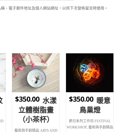
名稱、電子郵件地址及個人網站網址，以供下次發佈留言時使用。
WISHLIST
WISHLIST
$
350.00
$
350.00
紋
水漾
暖意
立體樹脂畫
鳥巢燈
（小茶杯）
ND
節日系列工作坊 FESTIVAL
WORKSHOP
,
藝術與手創精品
藝術與手創精品 ARTS AND