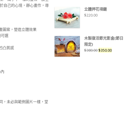
於自己的心境，靜心畫作，尋
立體押花項鏈
$
220.00
畫圖案，營造立體效果
主題可選
木製復活節光影盒(節日
限定)
凹凸質感
$
380.00
$
350.00
mm內
不同，未必與範例圖片一樣，堂