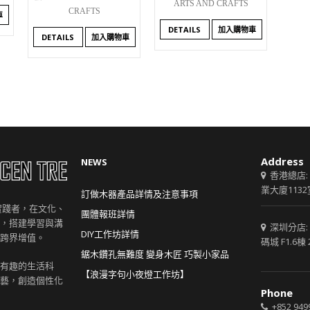
ARTS AND CRAFTS
CRAFTS
車
DETAILS
加入購物車
DETAILS
加入購物車
Address
NEWS
香港總店:
業大廈1132
訂做木器產品詳情及注意事項
創意實踐者，在文化、
團體報班詳情
，搭建學習與溝
深圳分店:
DIY工作坊詳情
跨界增值。
碼城 F1.6棟 
鋸木鑽孔無難度 變身木匠 巧製小家品
有趣的生活科
【浪漫字句小夜燈工作坊】
藝，創造個性化
Phone
+852 949