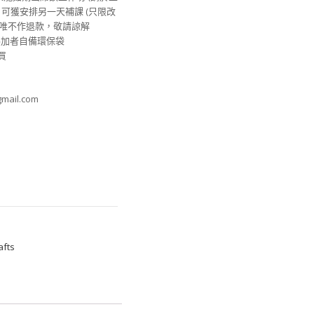
) , 可獲安排另一天補課 (只限改
坊，唯不作退款，敬請諒解
迎參加者自備環保袋
買
mail.com
fts