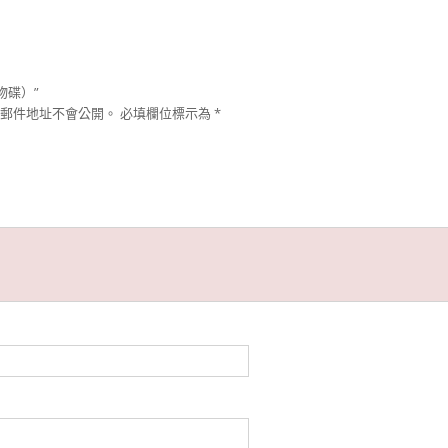
物碟）”
郵件地址不會公開。
必填欄位標示為
*