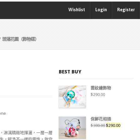
Wishlist
Login
Register
/ 琉璃花園（飾物碟）
）
BEST BUY
雲紋繪飾物
$
290.00
one
保鮮花相插
$
380.00
$
290.00
，淋漓精緻地揮灑，一層一層
生，賦予不一樣的靈性，放空