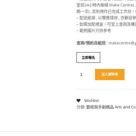
堂前24小時內聯絡 Make Centre
期一次) , 否則視作已完成工作
– 配送紙袋 , 以響應環保 , 亦歡
– 如需加配禮盒，可堂上查詢及購
– 範例圖片只供參考
查詢/預約自組班 :
makecentre@g
立即報名
加入購物車
Wishlist
分類:
藝術與手創精品 Arts and Cra