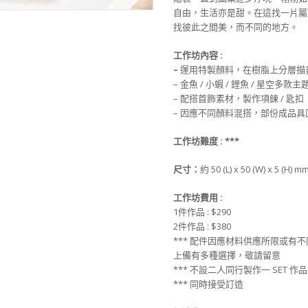
自由，生活亦是甜。在這找一片屬
找彼此之間美，而不同的地方。
工作坊內容
:
–
運用特製顏料，在樹脂上分層描
– 金魚 / 小蝦 / 鋰魚 / 星空多款
– 配搭首飾素材，製作項鍊 / 匙扣
– 因應不同顏料混搭，部份成品具
工作坊難度
: ***
尺寸：
約 50 (L) x 50 (W) x 5 (H) 
工作坊費用
:
1件作品 : $290
2件作品 : $380
*** 配件因應材料供應所限或有
上備有多種選擇，敬請留意
*** 不設二人同行製作一 SET 作品
*** 同時接受訂造