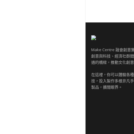
Make Centre 融會
創意與科技、經濟社群間
通的橋樑，推動文化創意
在這裡，你可以體驗各種
技，投入製作多樣非凡手
製品，擴闊眼界。