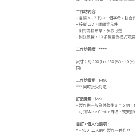
工作坊
內
容 :
– 自選 A – Z 其中一個字母，拼
– 接駁 LED，開關等元件
– 側封為拼布帶，多款可選
– 附送遙控，10 多種變色模式可選
工作坊難度 :
***
*
尺寸
：
約 200 (L) x 150 (W) x 
同)
工作坊
費用 :
$490
*** 同時接受訂造
訂造
費用
:
$590
– 製作期一般為付款後 3 至 5 個
– 可到Make Centre自取，或
自訂 / 個人化選項 :
* + $50 : 二人同行製作一件作品