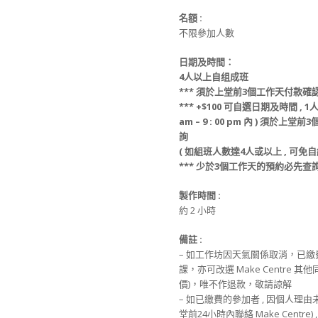
名額
:
不限參加人數
日期及時間：
4人以上自组成班
*
**
須
於上堂前
3
個工作天
付款
確
*** +$100
可
自選日期
及
時間 ,
1人
am – 9 : 00 pm 內 )
須
於上堂前
3
詢
(
如組班人數達4人或以上 , 可免
自
*** 少
於
3
個工作天
的
預約必先查
製作時間 :
約 2 小時
備註 :
– 如工作坊因天氣關係取消，已
課，亦可改選 Make Centre 
價)，唯不作退款，敬請諒解
– 如已繳費的參加者 , 因個人理
堂前24小時內聯絡 Make Centre