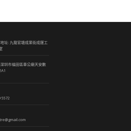
 地址: 九龍官塘成業街成運工
室
 深圳市福田區車公廟天安數
2A1
 5572
re@gmail.com