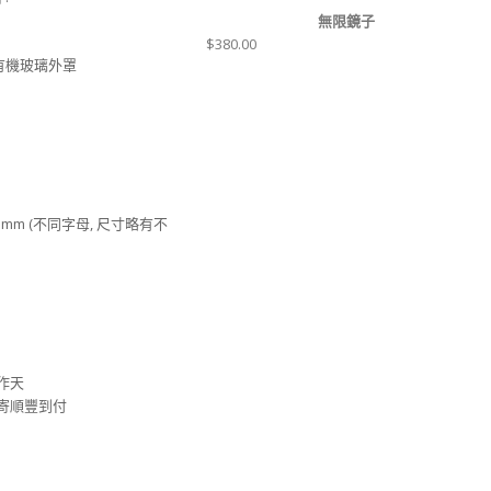
無限鏡子
$
380.00
合有機玻璃外罩
40 (H) mm (不同字母, 尺寸略有不
工作天
安排寄順豐到付