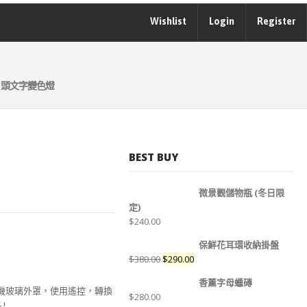
Wishlist
Login
Register
 頭文字變色燈
BEST BUY
微景觀儲物瓶 (冬日限
定)
$
240.00
保鮮花耳環收納掛盤
$
380.00
$
290.00
香薰字母蠟磚
合有機玻璃外罩，使用遙控，轉換
$
280.00
!