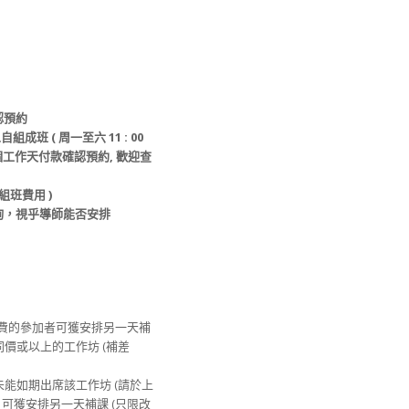
認預約
自組成班 ( 周一至六 11 : 00
個工作天
付款
確認預約
, 歡迎查
組班
費用 )
詢，視乎導師能否安排
繳費的參加者可獲安排另一天補
其他同價或以上的工作坊 (補差
由未能如期出席該工作坊 (請於上
) , 可獲安排另一天補課 (只限改