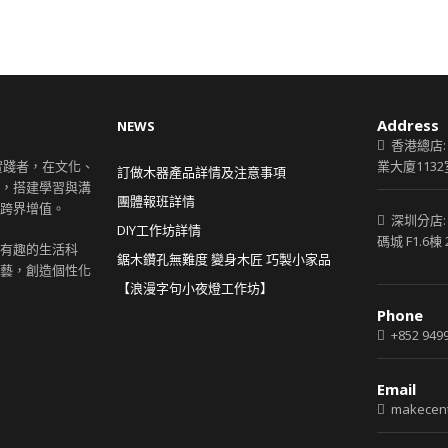
Address
NEWS
香港總店:
創意實踐者，在文化、
業大廈1132
訂做木器產品詳情及注意事項
，搭建學習與溝
團體報班詳情
跨界增值。
深圳分店:
DIY工作坊詳情
碼城 F1.6棟 
有趣的生活科
鋸木鑽孔無難度 變身木匠 巧製小家品
藝，創造個性化
【浪漫字句小夜燈工作坊】
Phone
+852 9499
Email
makecent