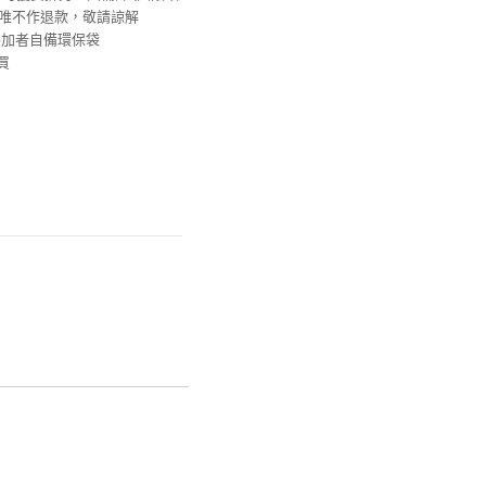
坊，唯不作退款，敬請諒解
迎參加者自備環保袋
買