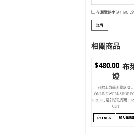
在
瀏覽器
中儲存顯示
相關商品
$
480.00
布
WISHLIST
燈
可線上教學團體班項目
ONLINE WORKSHOP F
GROUP
,
鐳射切割應用 LAS
CUT
DETAILS
加入購物