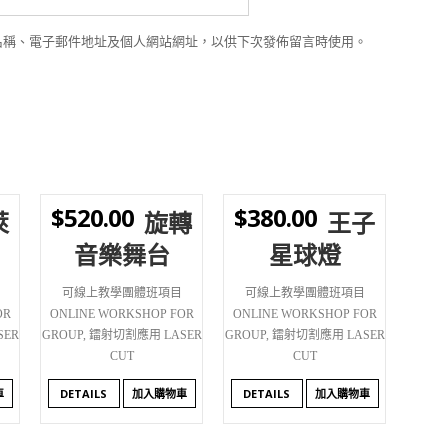
名稱、電子郵件地址及個人網站網址，以供下次發佈留言時使用。
$
520.00
$
380.00
萊
旋轉
王子
WISHLIST
WISHLIST
音樂舞台
星球燈
可線上教學團體班項目
可線上教學團體班項目
OR
ONLINE WORKSHOP FOR
ONLINE WORKSHOP FOR
ER
GROUP
,
鐳射切割應用 LASER
GROUP
,
鐳射切割應用 LASER
CUT
CUT
車
DETAILS
加入購物車
DETAILS
加入購物車