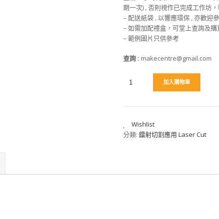
期一次) , 否則視作已完成工作
– 配送紙袋 , 以響應環保 , 亦歡
– 如需加配禮盒，可堂上查詢及購
– 範例圖片只供參考
查詢
:
makecentre@gmail.com
加入購物車
Wishlist
分類:
鐳射切割應用 Laser Cut