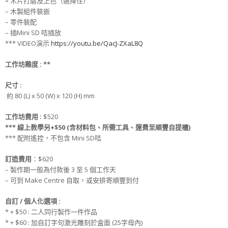
–
木片打磨及上色（選擇性）
– 木製組件裝嵌
– 零件裝配
– 插Mini SD 咭插放
*** VIDEO演示
https://youtu.be/QacJ-ZXaL8Q
工作坊難度
:
**
尺寸
:
約 80 (L) x 50 (W) x 120 (H) mm
工作坊
費用
:
$520
*** 線上教學另+$50 (含材料包、所需工具、運費至順豐自提櫃)
*** 配附遙控，不包含 Mini SD咭
訂造
費用
：$620
– 製作期一般為付款後 3 至 5 個工作天
– 可到 Make Centre 自取，或安排寄順豐到付
自訂
/
個人化選項
:
* + $50 : 二人同行製作一件作品
* + $60 : 加自訂字句激光雕刻於盒面 (25字母內)