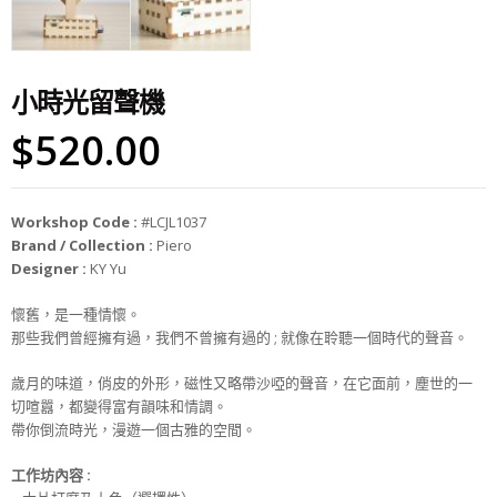
小時光留聲機
$
520.00
Workshop Code :
#LCJL1037
Brand / Collection :
Piero
Designer :
KY Yu
懷舊，是一種情懷。
那些我們曾經擁有過，我們不曾擁有過的 ; 就像在聆聽一個時代的聲音。
歲月的味道，俏皮的外形，磁性又略帶沙啞的聲音，在它面前，塵世的一
切喧囂，都變得富有韻味和情調。
帶你倒流時光，漫遊一個古雅的空間。
工作坊
內
容
: