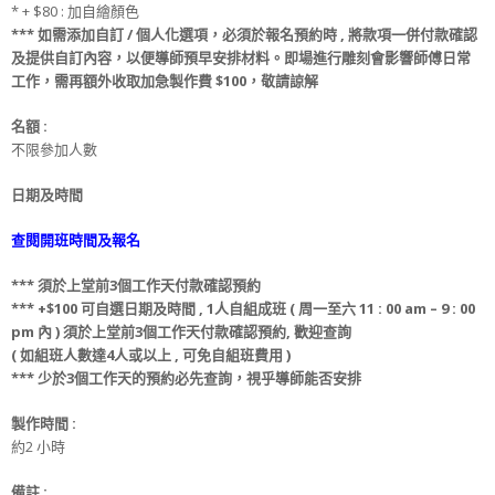
* + $80 : 加自繪顏色
***
如需添加
自訂 / 個人化選項
，必須於
報名
預約時
, 將款項
一併
付款
確認
及提供
自訂
內容，
以便導師預早安排材料
。
即場進行雕刻會影響師傅日常
工作，
需再額外收取
加急製作費
$100，敬請諒解
名額
:
不限參加人數
日期及時間
查閱開班時間及報名
***
須
於上堂前
3
個工作天
付款
確認預約
*** +$100
可
自選日期
及
時間 ,
1人自組成班 ( 周一至六 11 : 00 am – 9 : 00
pm 內 )
須
於上堂前
3
個工作天
付款
確認預約
, 歡迎查詢
(
如組班人數達4人或以上 , 可免
自組班
費用 )
*** 少
於
3
個工作天
的
預約必先查詢，視乎導師能否安排
製作時間 :
約2 小時
備註 :