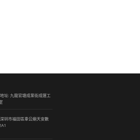
 地址: 九龍官塘成業街成運工
室
 深圳市福田區車公廟天安數
2A1