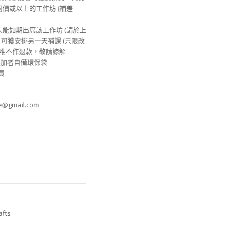
其他同價或以上的工作坊 (補差
由未能如期出席該工作坊 (請於上
) , 可獲安排另一天補課 (只限改
坊，唯不作退款，敬請諒解
迎參加者自備環保袋
買
e@gmail.com
fts