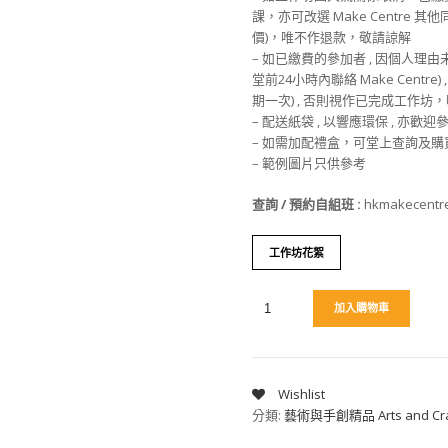
課，亦可改選 Make Centre 
價)，唯不作退款，敬請諒解
– 如已繳費的參加者 , 因個人理
堂前24小時內聯絡 Make Centre
期一次) , 否則視作已完成工作
– 配送紙袋 , 以響應環保 , 亦歡
– 如需加配禮盒，可堂上查詢及購
– 範例圖片只供參考
查詢 / 預約自組班 :
hkmakecentr
工作坊花絮
加入購物車
Wishlist
分類:
藝術與手創精品 Arts and Cra