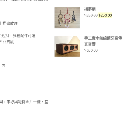
捕夢網
$
350.00
$
250.00
上描畫紋理
 / 匙扣，多種配件可選
手工實木無線藍牙高傳
凹凸質感
真音響
$
650.00
mm 內
不同，未必與範例圖片一樣，堂