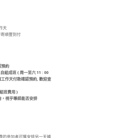
工作天
或安排寄順豐到付
認預約
自組成班 ( 周一至六 11 : 00
上堂前3個工作天付款確認預約, 歡迎查
組班費用 )
查詢，視乎導師能否安排
繳費的參加者可獲安排另一天補