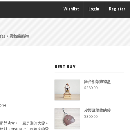
Wishlist
Login
Register
fts
/ 雲紋繪飾物
BEST BUY
舞台相架飾物盒
$
380.00
tone
皮製耳筒收納袋
$
300.00
動靜皆宜，一直是潮流大愛。
材料，你都可以自創獨家的雲