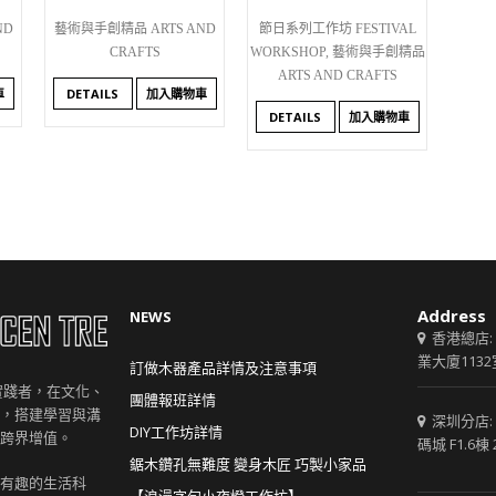
ND
藝術與手創精品 ARTS AND
節日系列工作坊 FESTIVAL
CRAFTS
WORKSHOP
,
藝術與手創精品
ARTS AND CRAFTS
車
DETAILS
加入購物車
DETAILS
加入購物車
Address
NEWS
香港總店:
業大廈1132
訂做木器產品詳情及注意事項
創意實踐者，在文化、
團體報班詳情
，搭建學習與溝
深圳分店:
DIY工作坊詳情
跨界增值。
碼城 F1.6棟 
鋸木鑽孔無難度 變身木匠 巧製小家品
有趣的生活科
【浪漫字句小夜燈工作坊】