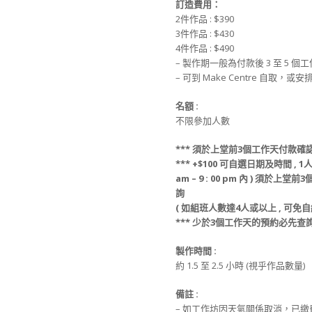
訂造費用：
2件作品 : $390
3件作品 : $430
4件作品 : $490
– 製作期一般為付款後 3 至 5 個
– 可到 Make Centre 自取，
名額 :
不限參加人數
*** 須於上堂前3個工作天付款確
*** +$100 可自選日期及時間 , 1人
am – 9 : 00 pm 內 ) 須於
詢
( 如組班人數達4人或以上 , 可免自
*** 少於3個工作天的預約必先
製作時間 :
約 1.5 至 2.5 小時 (視乎作品數量)
備註 :
– 如工作坊因天氣關係取消，已