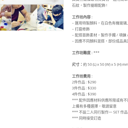
石紋，製作搶眼配飾 !
工作坊內容 :
– 運用特製顏料，在白色有機玻璃
– 打磨修飾
– 配搭首飾素材，製作手鐲 / 項鍊
– 因應不同顏料混搭，部份成品具
工作坊難度 :
***
尺寸：
約 50 (L) x 50 (W) x 5 (H) 
工作坊費用 :
2件作品 : $290
3件作品 : $330
4件作品 : $390
*** 配件因應材料供應所限或有
上備有多種選擇，敬請留意
*** 不設二人同行製作一 SET 作品
*** 同時接受訂造