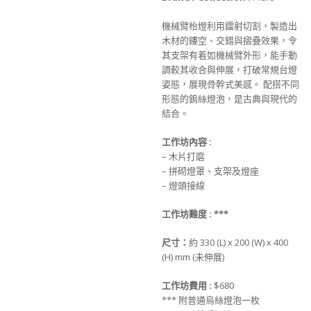
機械臂枱燈利用鐳射切割，製造出
木材的鏤空、交錯與摺疊效果，令
其支架有着如機械臂外形，能手動
調較其收合與伸展，打破常規台燈
姿態，展現骨幹式美感。 配搭不同
形態的鎢絲燈泡，是古典與現代的
結合。
工作坊
內
容 :
– 木片打磨
– 拼砌燈罩、支架及燈座
– 燈頭接線
工作坊難度 :
***
尺寸
：
約 330 (L) x 200 (W) x 400
(H) mm (未伸展)
工作坊
費用 :
$680
*** 附普通烏絲燈泡一枚