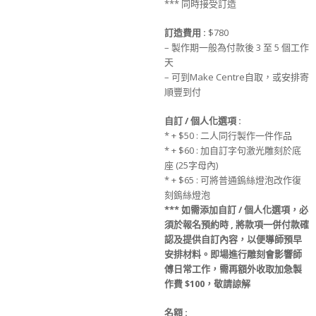
*** 同時接受訂造
訂造
費用
:
$780
– 製作期一般為付款後 3 至 5 個工作
天
– 可到Make Centre自取，或安排寄
順豐到付
自訂 / 個人化選項 :
* + $50 : 二人同行製作一件作品
* + $60 : 加自訂字句激光雕刻於底
座 (25字母內)
* + $65 : 可將普通鎢絲燈泡改作復
刻鎢絲燈泡
***
如需添加
自訂 / 個人化選項
，必
須於
報名
預約時
, 將款項
一併
付款
確
認及提供
自訂
內容，
以便導師預早
安排材料
。
即場進行雕刻會影響師
傅日常工作，
需再額外收取
加急製
作費
$100，敬請諒解
名額
: