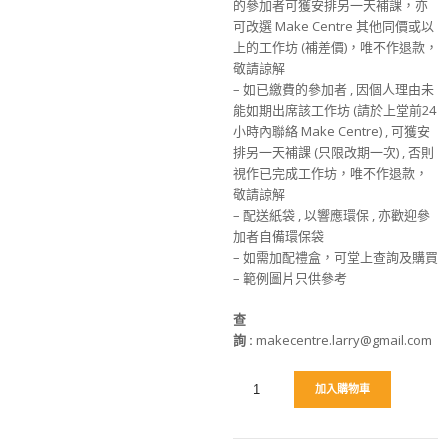
的參加者可獲安排另一天補課，亦
可改選 Make Centre 其他同價或以
上的工作坊 (補差價)，唯不作退款，
敬請諒解
– 如已繳費的參加者 , 因個人理由未
能如期出席該工作坊 (請於上堂前24
小時內聯絡 Make Centre) , 可獲安
排另一天補課 (只限改期一次) , 否則
視作已完成工作坊，唯不作退款，
敬請諒解
– 配送紙袋 , 以響應環保 , 亦歡迎參
加者自備環保袋
– 如需加配禮盒，可堂上查詢及購買
– 範例圖片只供參考
查
詢
:
makecentre.larry@gmail.com
加入購物車