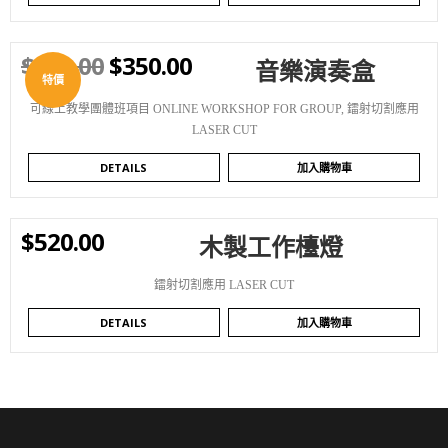
$
410.00
$
350.00
音樂演奏盒
WISHLIST
特價
可線上教學團體班項目 ONLINE WORKSHOP FOR GROUP
,
鐳射切割應用
LASER CUT
DETAILS
加入購物車
$
520.00
木製工作檯燈
WISHLIST
鐳射切割應用 LASER CUT
DETAILS
加入購物車