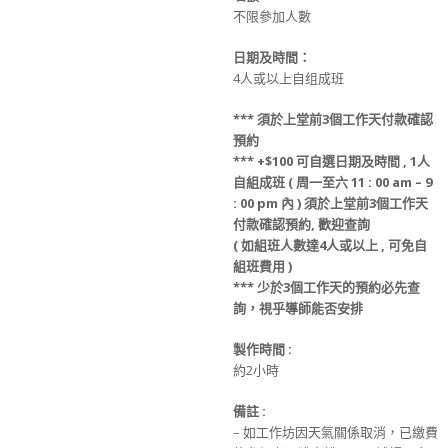
不限參加人數
日期及時間：
4人或以上自组成班
***
須
於上堂前
3
個工作天
付款
確認
預約
*** +$100
可
自選日期
及
時間 ,
1人
自組成班 ( 周一至六 11 : 00 am – 9
: 00 pm 內 )
須
於上堂前
3
個工作天
付款
確認預約
, 歡迎查詢
(
如組班人數達4人或以上 , 可免
自
組班
費用 )
*** 少
於
3
個工作天
的
預約必先查
詢，視乎導師能否安排
製作時間 :
約2小時
備註 :
– 如工作坊因天氣關係取消，已繳費