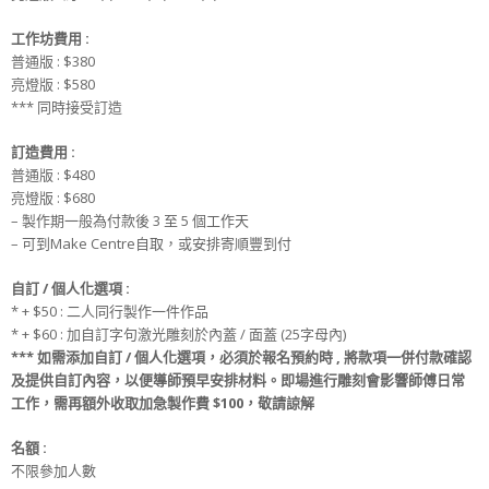
工作坊
費用 :
普通版 : $380
亮燈版 : $580
*** 同時接受訂造
訂造
費用
:
普通版 : $480
亮燈版 : $680
– 製作期一般為付款後 3 至 5 個工作天
– 可到Make Centre自取，或安排寄順豐到付
自訂 / 個人化選項 :
* + $50 : 二人同行製作一件作品
* + $60 : 加自訂字句激光雕刻於內蓋 / 面蓋 (25字母內)
***
如需添加
自訂 / 個人化選項
，必須於
報名
預約時
, 將款項
一併
付款
確認
及提供
自訂
內容，
以便導師預早安排材料
。
即場進行雕刻會影響師傅日常
工作，
需再額外收取
加急製作費
$100，敬請諒解
名額
:
不限參加人數