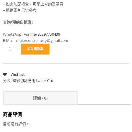
– 如需加配禮盒，可堂上查詢及購買
– 範例圖片只供參考
查詢/預約自組班
:
WhatsApp :
wa.me/85297750439
E-Mail : makecentre.larry@gmail.com
加入購物車
Wishlist
分類:
鐳射切割應用 Laser Cut
評價 (0)
商品評價
目前沒有評價。