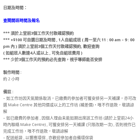
日期及時間：
查閱開班時間及報名
***
須
於上堂前
3
個工作天
付款
確認預約
*** +$100
可
自選日期
及
時間 ,
1人自組成班 ( 周一至六 11 : 00 am – 9 : 00
pm 內 )
須
於上堂前
3
個工作天
付款
確認預約
, 歡迎查詢
(
如組班人數達4人或以上 , 可免
自組班
費用 )
*** 少
於
3
個工作天
的
預約必先查詢，視乎導師能否安排
製作時間 :
約 2 小時
備註 :
– 如工作坊因天氣關係取消，已繳費的參加者可獲安排另一天補課，亦可改
選 Make Centre 其他同價或以上的工作坊 (補差價)，唯不作退款，敬請諒
解
– 如已繳費的參加者 , 因個人理由未能如期出席該工作坊 (請於上堂前24小
時內聯絡 Make Centre) , 可獲安排另一天補課 (只限改期一次) , 否則視作已
完成工作坊，唯不作退款，敬請諒解
– 配送紙袋 , 以響應環保 , 亦歡迎參加者自備環保袋