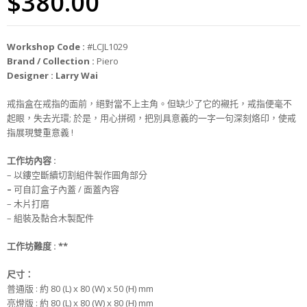
$
380.00
Workshop Code :
#LCJL1029
Brand / Collection :
Piero
Designer : Larry Wai
戒指盒在戒指的面前，絕對當不上主角。但缺少了它的襯托，戒指便毫不
起眼，失去光環; 於是，用心拼砌，把別具意義的一字一句深刻烙印，使戒
指展現雙重意義 !
工作坊
內
容 :
– 以鏤空斷續切割組件製作圓角部分
–
可自訂盒子內蓋 / 面蓋內容
– 木片打磨
– 組裝及黏合木製配件
工作坊難度 :
**
尺寸
：
普通版 : 約 80 (L) x 80 (W) x 50 (H) mm
亮燈版 : 約 80 (L) x 80 (W) x 80 (H) mm