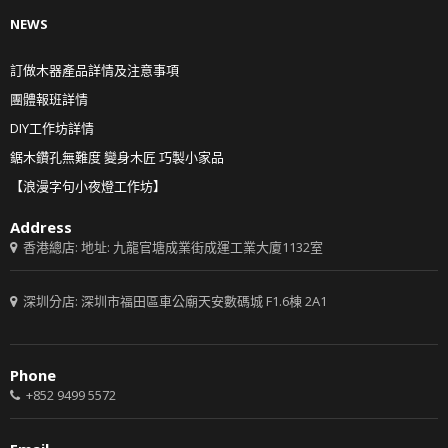
NEWS
訂做木器產品詳情及注意事項
團體報班詳情
DIY工作坊詳情
鋸木鑽孔無難度 變身木匠 巧製小家品
【浪漫字句小夜燈工作坊】
Address
香港總店: 地址: 九龍官塘成業街成運工業大廈1132室
深圳分店: 深圳市福田區車公廟天安數碼城 F1.6棟 2A1
Phone
+852 9499 5572