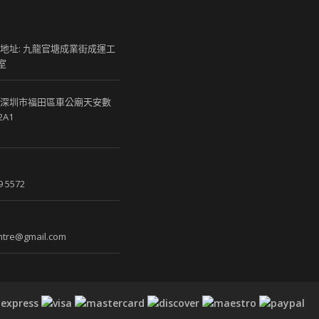
 地址: 九龍官塘成業街成運工
室
 深圳市福田區車公廟天安數
2A1
9 5572
tre@gmail.com