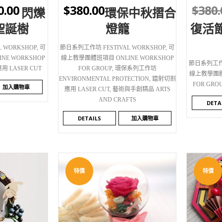
0.00
$
380.00
$
380.
閃爍
環保中秋摺合
聖誕樹
燈籠
復活
 WORKSHOP
,
可
節日系列工作坊 FESTIVAL WORKSHOP
,
可
E WORKSHOP
線上教學團體班項目 ONLINE WORKSHOP
節日系列工作坊
 LASER CUT
FOR GROUP
,
環保系列工作坊
線上教學團體班
ENVIRONMENTAL PROTECTION
,
鐳射切割
FOR GRO
加入購物車
應用 LASER CUT
,
藝術與手創精品 ARTS
AND CRAFTS
DETA
DETAILS
加入購物車
特價
特價
WISHLIST
WI