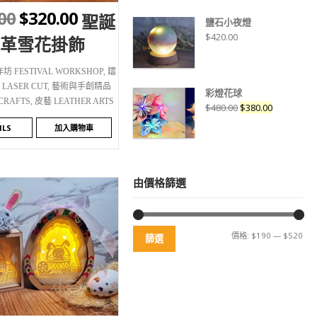
00
$
320.00
聖誕
鹽石小夜燈
$
420.00
皮革雪花掛飾
 FESTIVAL WORKSHOP
,
鐳
ASER CUT
,
藝術與手創精品
彩燈花球
 CRAFTS
,
皮藝 LEATHER ARTS
$
480.00
$
380.00
ILS
加入購物車
由價格篩選
價格:
$190
—
$520
篩選
SHLIST