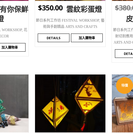
$
350.00
$
380.
有你保鮮
雲紋彩蛋燈
燈
節日系列工作坊 FESTIVAL WORKSHOP
,
藝
術與手創精品 ARTS AND CRAFTS
 WORKSHOP
,
花
節日系列工作坊
ECOR
射切割應用 L
DETAILS
加入購物車
ARTS AND
加入購物車
DETA
特價
WISHLIST
WI