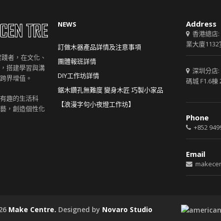
Address
NEWS
香港總店:
業大廈1132
訂做木器產品詳情及注意事項
創意實踐者，在文化、
團體報班詳情
，搭建學習與溝
深圳分店:
DIY工作坊詳情
跨界增值。
碼城 F1.6棟 
鋸木鑽孔無難度 變身木匠 巧製小家品
有趣的生活科
【浪漫字句小夜燈工作坊】
藝，創造個性化
Phone
+852 949
Email
makecen
026
Make Centre.
Designed by
Novaro Studio