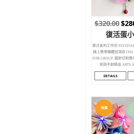
$
320.00
$
28
復活蛋
節日系列工作坊 FESTIVAL
線上教學團體班項目 ONLIN
FOR GROUP
,
鐳射切割應用 
術與手創精品 ARTS A
DETAILS
特價