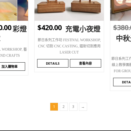
WISHLIST
WI
0.00
$
420.00
$
380.
彩燈
充電小夜燈
球
中秋
節日系列工作坊 FESTIVAL WORKSHOP
,
CNC 切割 CNC CASTING
,
鐳射切割應用
 WORKSHOP
,
藝
LASER CUT
ND CRAFTS
節日系列工作坊
DETAILS
查看內容
線上教學團體班
加入購物車
FOR GRO
DETA
1
2
3
→