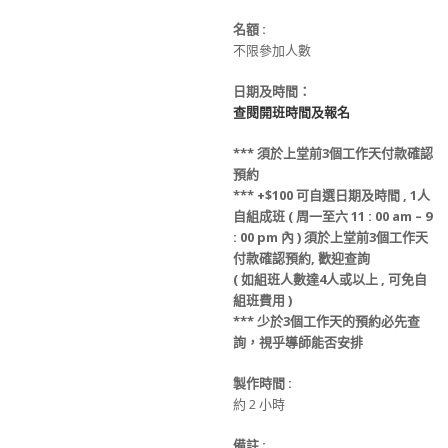
名額
:
不限參加人數
日期及時間：
查閱開班時間及報名
***
須
於上堂前
3
個工作天
付款
確認
預約
*** +$100
可
自選日期
及
時間 ,
1人
自組成班 ( 周一至六 11 : 00 am – 9
: 00 pm 內 )
須
於上堂前
3
個工作天
付款
確認預約
, 歡迎查詢
(
如組班人數達4人或以上 , 可免
自
組班
費用 )
*** 少
於
3
個工作天
的
預約必先查
詢，視乎導師能否安排
製作時間 :
約 2 小時
備註 :