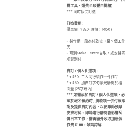
需工具、運費至順豐自提櫃)
*** 同時接受訂造
訂造
費用
:
優惠價 : $820 (原價：$950 )
– 製作期一般為付款後 3 至 5 個工作
天
– 可到Make Centre自取，或安排寄
順豐到付
自訂 / 個人化選項 :
* + $50 : 二人同行製作一件作品
* + $60 : 加自訂字句激光雕刻於櫃
面蓋 (25字母內)
***
如需添加
自訂 / 個人化選項
，必
須於
報名
預約時
, 將款項
一併
付款
確
認及提供
自訂
內容，
以便導師預早
安排材料
。
即場進行雕刻會影響師
傅日常工作，
需再額外收取
加急製
作費
$100，敬請諒解