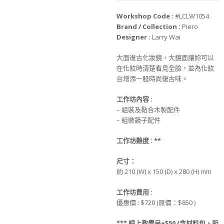
Workshop Code :
#LCLW1054
Brand / Collection :
Piero
Designer :
Larry Wai
大面復古化妝鏡，大鏡面讓妳可以
在化妝時清楚看見全臉，並為化妝
台增添一股時尚復古味。
工作坊
內
容 :
– 組裝及黏合木製配件
– 組裝鏡子配件
工作坊難度 :
**
尺寸
：
約 210 (W) x 150 (D) x 280 (H) mm
工作坊
費用 :
優惠價 : $720 (原價：$850 )
*** 線上教學另+$50 (含材料包、所