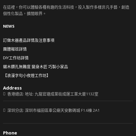
在這裡，你可以體驗各種有趣的生活科技，投入製作多樣非凡手藝，創造
個性化製品，擴闊眼界。
NEWS
訂做木器產品詳情及注意事項
團體報班詳情
DIY工作坊詳情
鋸木鑽孔無難度 變身木匠 巧製小家品
【浪漫字句小夜燈工作坊】
Address
香港總店: 地址: 九龍官塘成業街成運工業大廈1132室
深圳分店: 深圳市福田區車公廟天安數碼城 F1.6棟 2A1
Phone