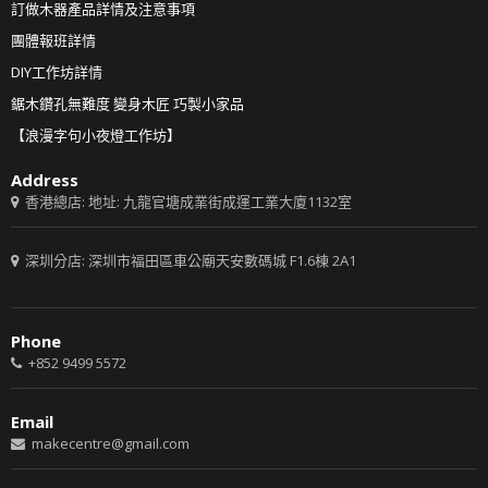
訂做木器產品詳情及注意事項
團體報班詳情
DIY工作坊詳情
鋸木鑽孔無難度 變身木匠 巧製小家品
【浪漫字句小夜燈工作坊】
Address
香港總店: 地址: 九龍官塘成業街成運工業大廈1132室
深圳分店: 深圳市福田區車公廟天安數碼城 F1.6棟 2A1
Phone
+852 9499 5572
Email
makecentre@gmail.com