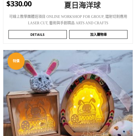
$
330.00
夏日海洋球
可線上教學團體班項目 ONLINE WORKSHOP FOR GROUP
,
鐳射切割應用
LASER CUT
,
藝術與手創精品 ARTS AND CRAFTS
DETAILS
加入購物車
特價
WISHLIST