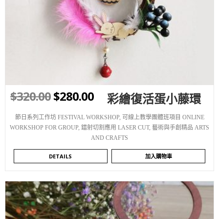
WISHLIST
$
320.00
$
280.00
彩繪復活蛋小藤環
節日系列工作坊 FESTIVAL WORKSHOP
,
可線上教學團體班項目 ONLINE
WORKSHOP FOR GROUP
,
鐳射切割應用 LASER CUT
,
藝術與手創精品 ARTS
AND CRAFTS
DETAILS
加入購物車