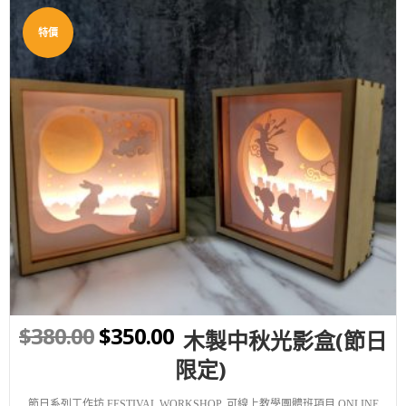
特價
WISHLIST
$
380.00
$
350.00
木製中秋光影盒(節日
限定)
節日系列工作坊 FESTIVAL WORKSHOP
,
可線上教學團體班項目 ONLINE