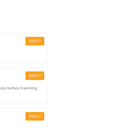
REPLY
REPLY
class before 3 working
REPLY