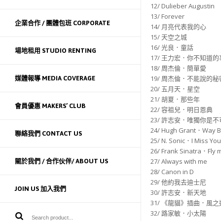
12/ Dulieber Augustin
13/ Forever
企業合作 / 團體包班 CORPORATE
14/ 月亮代表我的心
15/ 天空之城
16/ 光良．童話
場地租用 STUDIO RENTING
17/ 王力宏．你不知道的
18/ 周杰倫．簡單愛
19/ 周杰倫．不能說的秘
媒體報導 MEDIA COVERAGE
20/ 五月天．星空
21/ 胡夏．那些年
會員優惠 MAKERS’ CLUB
22/ 容祖兒．明日恩典
23/ 許志安．唯獨你是
24/ Hugh Grant．Way Ba
聯絡我們 CONTACT US
25/ N. Sonic．I Miss You
26/ Frank Sinatra．Fly 
27/ Always with me
關於我們 / 合作伙伴/ ABOUT US
28/ Canon in D
29/ 他約我去迪士尼
JOIN US 加入我們
30/ 許志安．新天地
31/ 《龍貓》插曲．風之
32/ 路家敏．小太陽