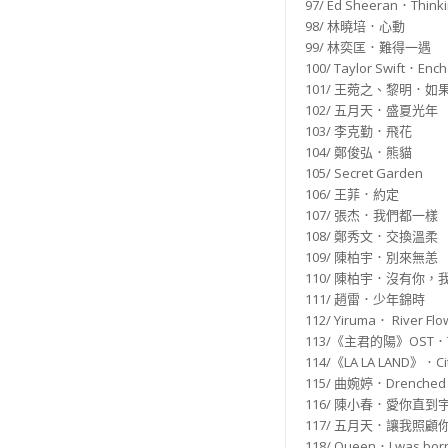
97/ Ed Sheeran．Thinki
98/ 林曉培．心動
99/ 林奕匡．難得一遇
100/
Taylor
Swift．Ench
101/ 王菀之、黎明．如
102/ 五月天．盛夏光年
103/ 李克勤．飛花
104/ 鄭俊弘．熊貓
105/ Secret Garden
106/ 王菲．約定
107/ 張杰．我們都一樣
108/ 鄭秀文．交換溫柔
109/ 陳柏宇．別來無恙
110/ 陳柏宇．沒有你
111/ 趙雷．少年錦時
112/ Yiruma． River Flo
113/《主君的陽》OST．To
114/《LA LA LAND》．City
115/ 曲婉婷．Drenched
116/ 陳小春．愛你直到
117/ 五月天．讓我照顧
118/ Queen．I was born