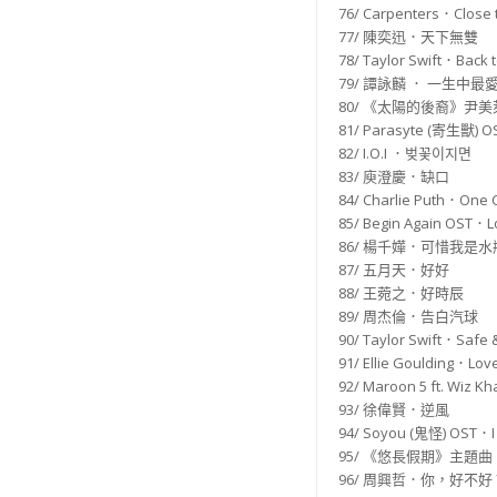
76/ Carpenters．Close 
77/ 陳奕迅．天下無雙
78/ Taylor Swift．Back
79/ 譚詠麟 ． 一生中最
80/ 《太陽的後裔》尹美萊
81/ Parasyte (寄生獸) O
82/ I.O.I ．벚꽃이지면
83/ 庾澄慶．缺口
84/ Charlie Puth．One 
85/ Begin Again OST．Lo
86/ 楊千嬅．可惜我是水
87/ 五月天．好好
88/ 王菀之．好時辰
89/ 周杰倫．告白汽球
90/ Taylor Swift．Safe
91/ Ellie Goulding．Lov
92/ Maroon 5 ft. Wiz 
93/ 徐偉賢．逆風
94/ Soyou (鬼怪) OST．I
95/ 《悠長假期》主題曲．久
96/ 周興哲．你，好不好