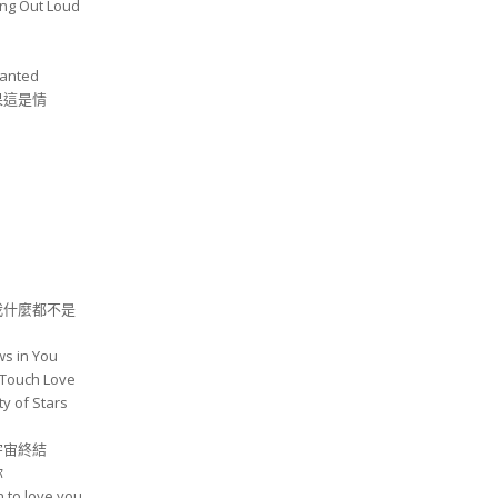
ng Out Loud
anted
果這是情
，我什麼都不是
ws in You
uch Love
 of Stars
宇宙終結
你
 to love you