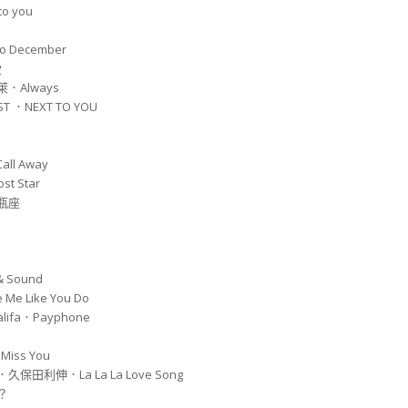
to you
 to December
愛
．Always
ST ．NEXT TO YOU
Call Away
st Star
瓶座
 & Sound
e Me Like You Do
Khalifa．Payphone
 Miss You
保田利伸．La La La Love Song
？