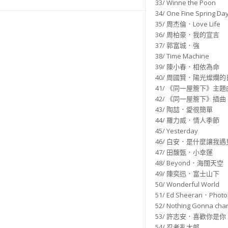
33/ Winne the Poon
34/ One Fine Spring Da
35/ 周杰倫．Love Life
36/ 周柏豪．我的宣言
37/ 郭富城．強
38/ Time Machine
39/ 陳小春．相依為命
40/ 周國賢．陽光燦爛的
41/ 《同一屋簷下》主
42/ 《同一屋簷下》插
43/ 陶喆．愛很簡單
44/ 羅力威．情人季節
45/ Yesterday
46/ 白安．是什麼讓我
47/ 田馥甄．小幸運
48/ Beyond．海闊天空
49/ 陳奕迅．富士山下
50/ Wonderful World
51/ Ed Sheeran．Photo
52/ Nothing Gonna chan
53/ 許志安．喜歡你是你
54/ 忍者亂太郎