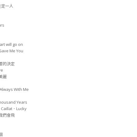
你注定一人
urs
rt will go on
Gave Me You
重要的決定
ve
美麗
ways With Me
Thousand Years
 Caillat．Lucky
點我們會飛
個