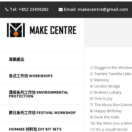
Tel: +852 23459282
Email: makecentre@gmail.com
直銷產品
1/ Doggie in the Windo
2/ Twinkle Twinkle Little
各式工作坊 WORKSHOPS
3/ Memory
4/ London Bridge
5/ Brahms Lullaby
環保系列工作坊 ENVIRONMENTAL
PROTECTION
6/ One to Joy
7/ The Music Box Dance
8/ Happy Birthday
節日系列工作坊 FESTIVAL WORKSHOP
9/ Deck the Halls
10/ We Wish you a Mer
11/ It’s a Smalll World
HOMAKE 材料包 DIY KIT SETS