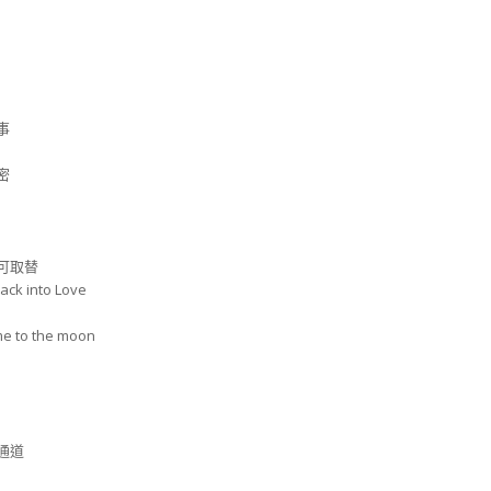
事
密
不可取替
ck into Love
me to the moon
通道