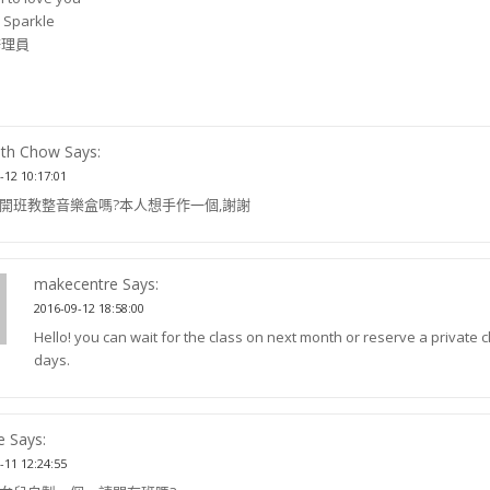
parkle
河修理員
th Chow Says:
-12 10:17:01
開班教整音樂盒嗎?本人想手作一個,謝謝
makecentre Says:
2016-09-12 18:58:00
Hello! you can wait for the class on next month or reserve a private 
days.
e Says:
-11 12:24:55