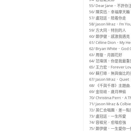
55/ Dear Jane．不許
56/ 陳奕迅．幸福摩天輪
57/ 盧冠廷．陪着你走
58/ Jason Mraz．I’m Yo
59/ 方大同．特別的人
60/ 鄭伊健．感激我遇見
61/ Céline Dion．My Hea
62/ Bryan White．God 
63/ 周璇．月圓花好
64/ 范瑋琪．你是我最
65/ 王力宏．Forever Lo
66/ 蘇打綠．無與倫比的
67/ Jason Mraz．Quiet
68/ 《千與千尋》主題曲 Al
69/ 金玟岐．歲月神偷
70/ Christina Perri．A 
71/ Jason Mraz & Colbie
72/ 英仁合唱團．差一
73/ 盧冠廷．一生所愛
74/ 容祖兒．愈唱愈強
75/ 鄭伊健．一生愛你一