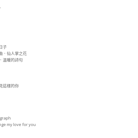
y
日子
題曲．仙人掌之花
曲．溫暖的詩句
遇見這樣的你
graph
ge my love for you