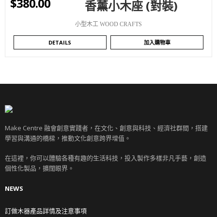
$
380.00
香薰小木座 (對裝)
WISHLIST
小型木工 WOOD CRAFTS
DETAILS
加入購物車
Make Centre 融會創意實踐者，在文化、創意與科技、經濟社群間，搭建
學習與溝通的橋樑，推動文化創意跨界增值。
在這裡，你可以體驗各種有趣的生活科技，投入製作多樣非凡手藝，創造
個性化製品，擴闊眼界。
NEWS
訂做木器產品詳情及注意事項