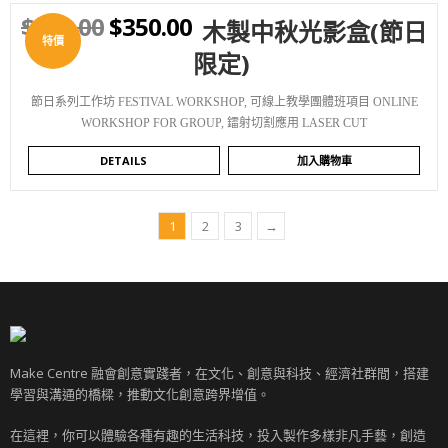
$
380.00
$
350.00
木製中秋光影盒(節日
WISHLIST
特價
限定)
節日系列工作坊 FESTIVAL WORKSHOP
,
可線上教學團體班項目 ONLINE
WORKSHOP FOR GROUP
,
鐳射切割應用 LASER CUT
DETAILS
加入購物車
1
2
3
→
Make Centre 融會創意實踐者，在文化、創意與科技、經濟社群間，搭建
學習與溝通的橋樑，推動文化創意跨界增值。
在這裡，你可以體驗各種有趣的生活科技，投入製作多樣非凡手藝，創造