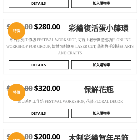
DETAILS
加入購物車
$
320.00
$
280.00
彩繪復活蛋小藤環
WISHLIST
特價
節日系列工作坊 FESTIVAL WORKSHOP
,
可線上教學團體班項目 ONLINE
WORKSHOP FOR GROUP
,
鐳射切割應用 LASER CUT
,
藝術與手創精品 ARTS
AND CRAFTS
DETAILS
加入購物車
$
380.00
$
320.00
保鮮花瓶
WISHLIST
特價
節日系列工作坊 FESTIVAL WORKSHOP
,
花藝 FLORAL DECOR
DETAILS
加入購物車
$
220.00
$
200.00
木制彩繪賀年吊飾
WISHLIST