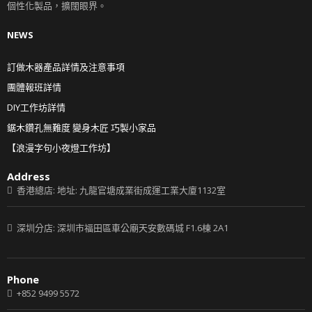
個性化製品，擴闊眼界。
NEWS
訂做木器產品詳情及注意事項
團體報班詳情
DIY工作坊詳情
鋸木鑽孔無難度 變身木匠 巧製小家品
【浪漫字句小夜燈工作坊】
Address
香港總店: 地址: 九龍官塘成業街成運工業大廈1132室
深圳分店: 深圳市福田區車公廟天安數碼城 F1.6棟 2A1
Phone
+852 9499 5572