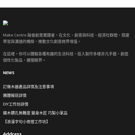
Make Centre 融會創意實踐者，在文化、創意與科技、經濟社群間，搭建
學習與溝通的橋樑，推動文化創意跨界增值。
在這裡，你可以體驗各種有趣的生活科技，投入製作多樣非凡手藝，創造
個性化製品，擴闊眼界。
NEWS
訂做木器產品詳情及注意事項
團體報班詳情
DIY工作坊詳情
鋸木鑽孔無難度 變身木匠 巧製小家品
【浪漫字句小夜燈工作坊】
Address