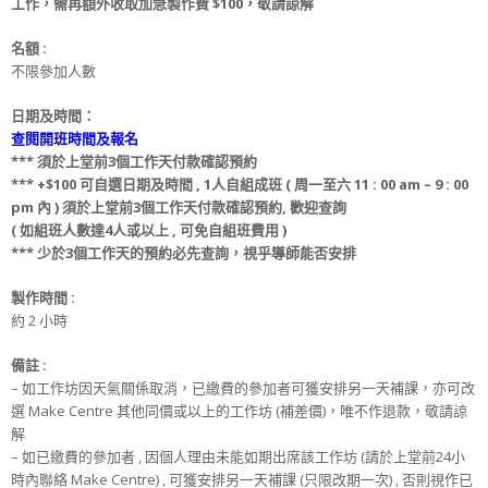
工作，需再額外收取加急製作費 $100，敬請諒解
名額 :
不限參加人數
日期及時間：
查閱開班時間及報名
*** 須於上堂前3個工作天付款確認預約
*** +$100 可自選日期及時間 , 1人自組成班 ( 周一至六 11 : 00 am – 9 : 00
pm 內 ) 須於上堂前3個工作天付款確認預約, 歡迎查詢
( 如組班人數達4人或以上 , 可免自組班費用 )
*** 少於3個工作天的預約必先查詢，視乎導師能否安排
製作時間 :
約 2 小時
備註 :
– 如工作坊因天氣關係取消，已繳費的參加者可獲安排另一天補課，亦可改
選 Make Centre 其他同價或以上的工作坊 (補差價)，唯不作退款，敬請諒
解
– 如已繳費的參加者 , 因個人理由未能如期出席該工作坊 (請於上堂前24小
時內聯絡 Make Centre) , 可獲安排另一天補課 (只限改期一次) , 否則視作已