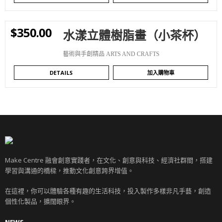
$
350.00
水漾立體樹脂畫（小茶杯）
WISHLIST
藝術與手創精品 ARTS AND CRAFTS
DETAILS
加入購物車
Make Centre 融會創意實踐者，在文化、創意與科技、經濟社群間，搭建
學習與溝通的橋樑，推動文化創意跨界增值。
在這裡，你可以體驗各種有趣的生活科技，投入製作多樣非凡手藝，創造
個性化製品，擴闊眼界。
NEWS