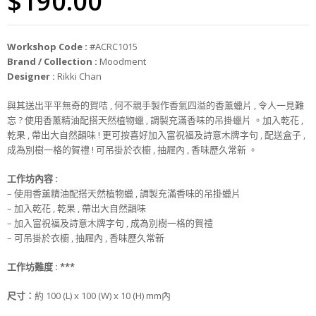
$
190.00
Workshop Code :
#ACRC1015
Brand / Collection :
Moodment
Designer :
Rikki Chan
與其送出平平無奇的賀咭 , 何不親手製作香氣四溢的香薰蠟片 , 令人一見難
忘 ? 使用香薰精油配搭天然植物蠟 , 調製充滿香味的吊掛蠟片 。加入乾花 ,
乾果 , 帶出大自然韻味 ! 更可按喜好加入富祝福及詩意木牌字句 , 配送盒子 ,
成為別樹一格的賀禮 ! 可吊掛於衣櫥 , 抽屜內 , 香味歷久常新 。
工作坊內容 :
– 使用香薰精油配搭天然植物蠟 , 調製充滿香味的吊掛蠟片
– 加入乾花 , 乾果 , 帶出大自然韻味
– 加入富祝福及詩意木牌字句 , 成為別樹一格的賀禮
– 可吊掛於衣櫥 , 抽屜內 , 香味歷久常新
工作坊難度 : ***
尺寸：
約 100 (L) x 100 (W) x 10 (H) mm內