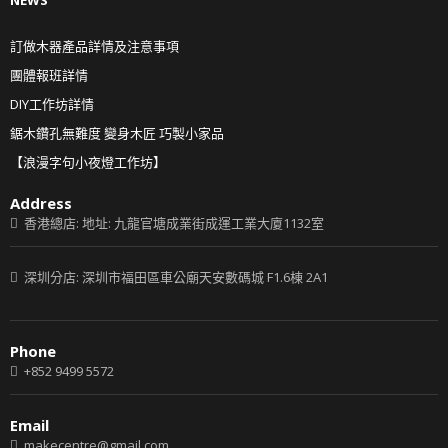
訂做木器產品詳情及注意事項
團體報班詳情
DIY工作坊詳情
鋸木鑽孔無難度 變身木匠 巧製小家品
【浪漫字句小夜燈工作坊】
Address
香港總店: 地址: 九龍官塘成業街成運工業大廈1132室
深圳分店: 深圳市福田區車公廟天安數碼城 F1.6棟 2A1
Phone
+852 9499 5572
Email
makecentre@gmail.com