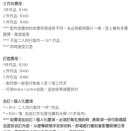
工作坊費用 :
1件作品 : $190
2 件作品 : $300
3 件作品 : $380
*** 配件因應材料供應所限或有不同，未必與範例圖片一樣，堂上備有多種
選擇，敬請留意
*** 不設二人同行製作一 SET 作品
*** 同時接受訂造
訂造費用：
1件作品 : $290
2 件作品 : $400
3 件作品 : $480
– 製作期一般為付款後 3 至 5 個工作天
– 可到Make Centre自取，或安排寄順豐到付
自訂 / 個人化選項 :
* + $50 : 二人同行製作 “1件” 作品
* + $60 / 塊 : 加自訂字句激光雕刻木牌 (15字母內)
*** 如需添加自訂 / 個人化選項，必須於報名預約時 , 將款項一併付款確認
及提供自訂內容，以便導師預早安排材料。即場進行雕刻會影響師傅日常