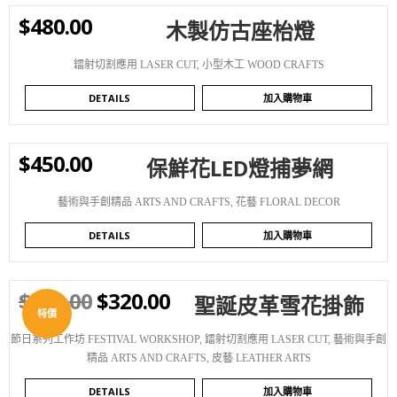
$
480.00
木製仿古座枱燈
WISHLIST
鐳射切割應用 LASER CUT
,
小型木工 WOOD CRAFTS
DETAILS
加入購物車
$
450.00
保鮮花LED燈捕夢網
WISHLIST
藝術與手創精品 ARTS AND CRAFTS
,
花藝 FLORAL DECOR
DETAILS
加入購物車
$
380.00
$
320.00
聖誕皮革雪花掛飾
WISHLIST
特價
節日系列工作坊 FESTIVAL WORKSHOP
,
鐳射切割應用 LASER CUT
,
藝術與手創
精品 ARTS AND CRAFTS
,
皮藝 LEATHER ARTS
DETAILS
加入購物車