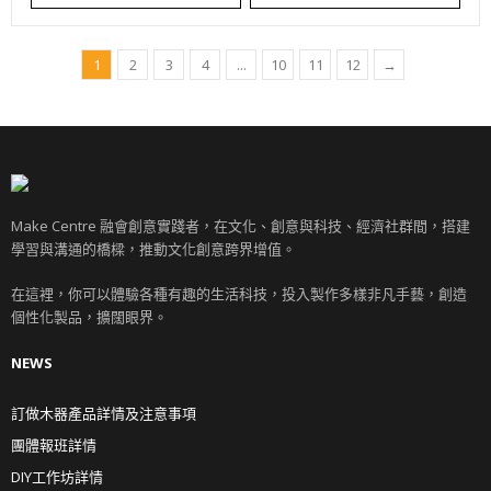
1
2
3
4
...
10
11
12
→
Make Centre 融會創意實踐者，在文化、創意與科技、經濟社群間，搭建
學習與溝通的橋樑，推動文化創意跨界增值。
在這裡，你可以體驗各種有趣的生活科技，投入製作多樣非凡手藝，創造
個性化製品，擴闊眼界。
NEWS
訂做木器產品詳情及注意事項
團體報班詳情
DIY工作坊詳情