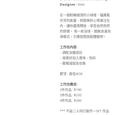
Designer :
Kimi
在一個粉嫩細滑的小球裡，蘊藏着
芬芳的能量，把甜美好心情灌注在
內，讓你盡情釋放，享受自然而然
的舒適。 用一枚浴球，開啟浪漫泡
澡模式，引爆悠閒放鬆體驗吧 !
工作坊內容
:
– 調配浴鹽成份
– 按喜好加入香味、色料
– 壓模凝固及包裝
尺寸
:
直徑4CM
工作坊費用
:
2件作品 : $190
3件作品 : $230
4件作品 : $260
*** 不設二人同行製作一SET 作品