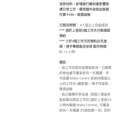
安排材料
。
即場進行雕刻會影響師
傅日常工作，需再額外收取加急製
作費
$100
，敬請諒解
日期及時間：
4人或以上自組成班
*** 須於上堂前3個工作天付款確認
預約
*** 少於3個工作天的預約必先查
詢，視乎導師能否安排
製作時間
:
約 1.5 小時
備註
:
– 如工作坊因天氣關係取消，已繳費
的參加者可獲安排另一天補課，亦
可改選 Make Centre 其他同價或以
上的工作坊 (補差價)，唯不作退款，
敬請諒解
– 如已繳費的參加者 , 因個人理由未
能如期出席該工作坊 (請於上堂前24
小時內聯絡 Make Centre) , 可獲安
排另一天補課 (只限改期一次) , 否則