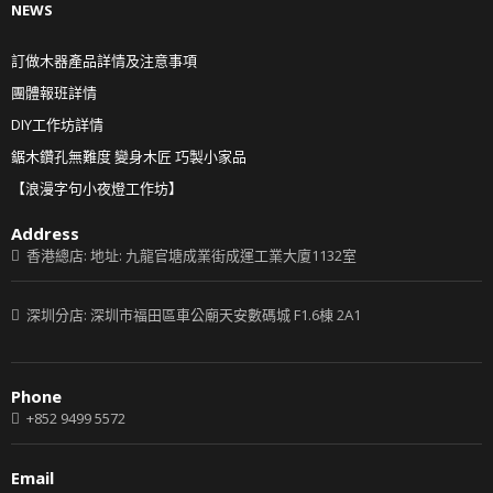
NEWS
訂做木器產品詳情及注意事項
團體報班詳情
DIY工作坊詳情
鋸木鑽孔無難度 變身木匠 巧製小家品
【浪漫字句小夜燈工作坊】
Address
香港總店: 地址: 九龍官塘成業街成運工業大廈1132室
深圳分店: 深圳市福田區車公廟天安數碼城 F1.6棟 2A1
Phone
+852 9499 5572
Email