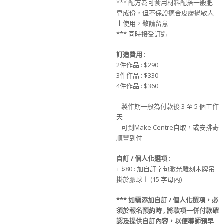
*** 配方為可食用材料配搭一般肥
皂成份，但不保證適合皮膚過敏人
士使用，敬請留意
*** 同時接受訂造
訂造費用
:
2件作品 : $290
3件作品 : $330
4件作品 : $360
– 製作期一般為付款後 3 至 5 個工作
天
– 可到Make Centre自取，或安排寄
順豐到付
自訂
/
個人化選項
:
+ $80 : 加自訂字句激光雕刻木牌吊
掛於膠球上 (15 字母內)
***
如需添加
自訂
/
個人化選項
，必
須於
報名
預約時
,
將款項一併
付款
確
認及提供
自訂
內容，以便導師預早