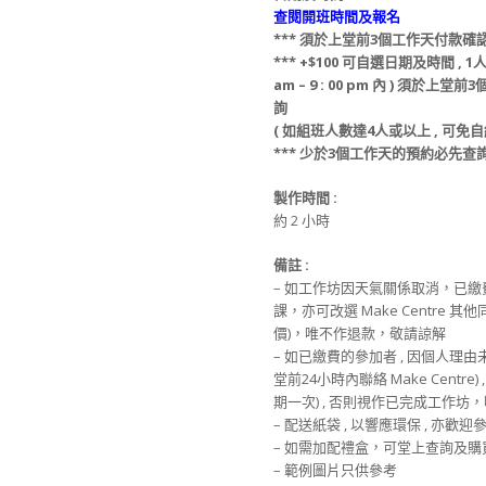
查閱開班時間及報名
***
須
於上堂前
3
個工作天
付款
確
*** +$100
可
自選日期
及
時間 ,
1人
am – 9 : 00 pm 內 )
須
於上堂前
3
詢
(
如組班人數達4人或以上 , 可免
自
*** 少
於
3
個工作天
的
預約必先查
製作時間 :
約 2 小時
備註 :
– 如工作坊因天氣關係取消，已
課，亦可改選 Make Centre 
價)，唯不作退款，敬請諒解
– 如已繳費的參加者 , 因個人理
堂前24小時內聯絡 Make Centre
期一次) , 否則視作已完成工作
– 配送紙袋 , 以響應環保 , 亦歡
– 如需加配禮盒，可堂上查詢及購
– 範例圖片只供參考