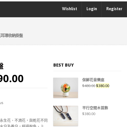
Wishlist
Login
Register
花耳環收納掛盤
盤
BEST BUY
90.00
保鮮花音樂座
$
480.00
$
380.00
us
平行空間木首飾
$
380.00
r)，又稱永生花、不凋花，與乾花不同
水分及養分，經過脫色、上