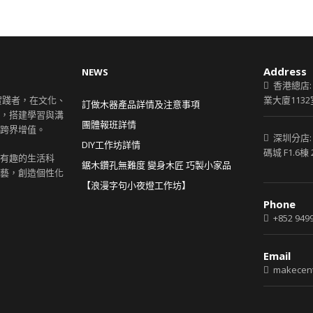
Address
NEWS
香港總店:
創意實踐者，在文化、
業大廈1132
訂做木器產品詳情及注意事項
，搭建學習與溝
團體報班詳情
跨界增值。
深圳分店:
DIY工作坊詳情
碼城 F1.6棟 
有趣的生活科
鋸木鑽孔無難度 變身木匠 巧製小家品
藝，創造個性化
【浪漫字句小夜燈工作坊】
Phone
+852 9499
Email
makecent