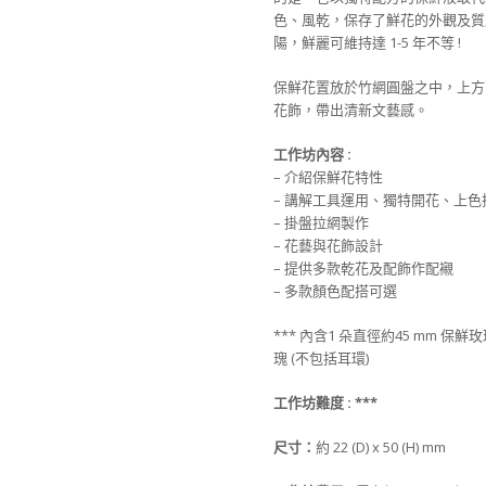
色、風乾，保存了鮮花的外觀及質
陽，鮮麗可維持達 1-5 年不等 !
保鮮花置放於竹網圓盤之中，上方
花飾，帶出清新文藝感。
工作坊
內
容 :
– 介紹保鮮花特性
– 講解工具運用、獨特開花、上色
– 掛盤拉網製作
– 花藝與花飾設計
– 提供多款乾花及配飾作配襯
– 多款顏色配搭可選
*** 內含1 朵直徑約45 mm 保鮮
瑰 (不包括耳環)
工作坊難度 :
***
尺寸：
約 22 (D) x 50 (H) mm