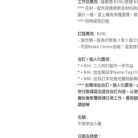
工作坊費用 :
優惠價 $290 (原價 $3
*** 花材、配件因應季節及材料
圖片一樣，堂上備有多種選擇，敬
*** 同時接受訂造
訂造
費用 :
$390
– 製作期一般為付款後 3 至 5 個
– 可到Make Centre自取，或
自訂 / 個人化選項 :
* + $50 : 二人同行製作一件作品
* + $60 : 加金屬扭字Name Tag (
* + $80 : 加自訂字句激光雕刻掛牌
***
如需添加
自訂 / 個人化選項
，
併
付款
確認及提供
自訂
內容，
以便
雕刻會影響師傅日常工作，
需再額
請諒解
名額
:
不限參加人數
日期及時間：