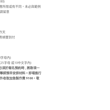
80)
供應所限或有不同，未必與範例
請留意
工作天
安排寄順豐到付
10字母內)
(25字母 或10中文字內)
必須於
報名
預約時
, 將款項
一
導師預早安排材料
。
即場進行
外收取
加急製作費
$100，敬