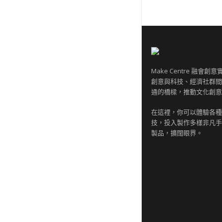
Make Centre 融會
創意與科技、經濟社群間
通的橋樑，推動文化創意
在這裡，你可以體驗各種
技，投入製作多樣非凡手
製品，擴闊眼界。