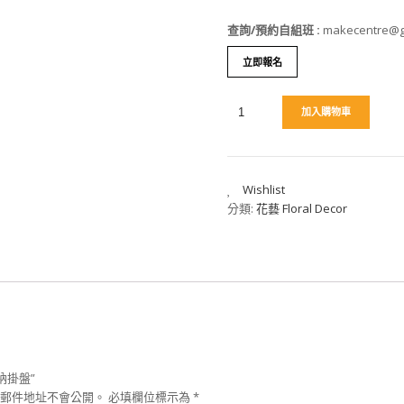
查詢/預約自組班
:
makecentre@g
立即報名
加入購物車
Wishlist
分類:
花藝 Floral Decor
納掛盤”
郵件地址不會公開。
必填欄位標示為
*