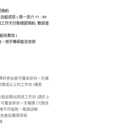
認預約
自組成班 ( 周一至六 11 : 00
個工作天
付款
確認預約
, 歡迎查
組班
費用 )
詢，視乎導師能否安排
繳費的參加者可獲安排另一天補
其他同價或以上的工作坊 (補差
由未能如期出席該工作坊 (請於上
) , 可獲安排另一天補課 (只限改
坊，唯不作退款，敬請諒解
迎參加者自備環保袋
買