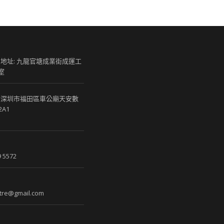
 地址: 九龍官塘成業街成運工
室
 深圳市福田區車公廟天安數
2A1
 5572
re@gmail.com