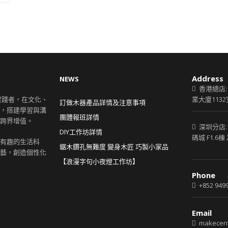
Address
NEWS
香港總店:
創意實踐者，在文化、
業大廈1132
訂做木器產品詳情及注意事項
，搭建學習與溝
團體報班詳情
跨界增值。
深圳分店:
DIY工作坊詳情
碼城 F1.6棟 
有趣的生活科
鋸木鑽孔無難度 變身木匠 巧製小家品
藝，創造個性化
【浪漫字句小夜燈工作坊】
Phone
+852 9499
Email
makecent