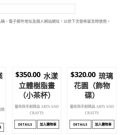
名稱、電子郵件地址及個人網站網址，以供下次發佈留言時使用。
$
350.00
$
320.00
業
水漾
琉璃
WISHLIST
WISHLIST
立體樹脂畫
花園（飾物
（小茶杯）
碟）
藝術與手創精品 ARTS AND
藝術與手創精品 ARTS AND
創精
CRAFTS
CRAFTS
S
DETAILS
加入購物車
DETAILS
加入購物車
車