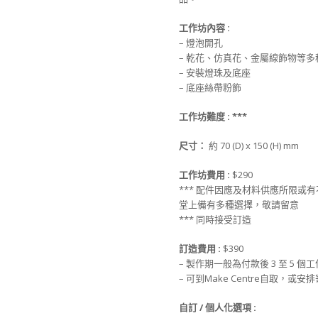
工作坊內容
:
– 燈泡開孔
– 乾花、仿真花、金屬線飾物等多
– 安裝燈珠及底座
– 底座絲帶粉飾
工作坊難度
: ***
尺寸：
約 70 (D) x 150 (H) mm
工作坊費用
:
$290
*** 配件因應及材料供應所限或
堂上備有多種選擇，敬請留意
*** 同時接受訂造
訂造費用
:
$390
– 製作期一般為付款後 3 至 5 個
– 可到Make Centre自取，或
自訂
/
個人化選項
: