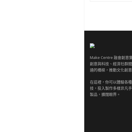
Make Centre 融會
創意與科技、經濟社群間
通的橋樑，推動文化創意
在這裡，你可以體驗各種
技，投入製作多樣非凡手
製品，擴闊眼界。