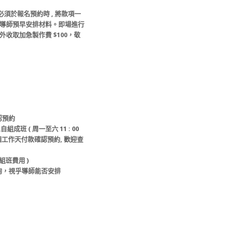
必須於
報名
預約時
,
將款項一
導師預早安排材料
。
即場進行
額外收取加急製作費
$100
，敬
認預約
人自組成班
(
周一至六
11 : 00
個工作天付款確認預約
,
歡迎查
組班費用
)
詢，視乎導師能否安排