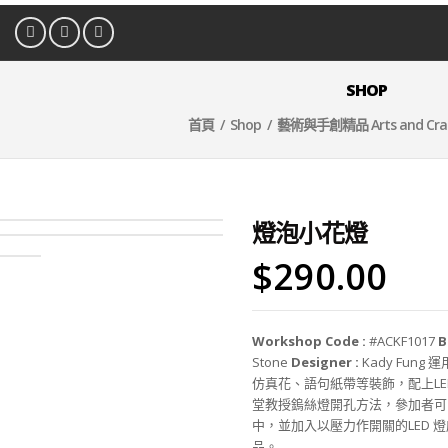
SHOP
首頁
/
Shop
/
藝術與手創精品 Arts and Cra
燈泡小花燈
$
290.00
Workshop Code :
#ACKF1017
B
Stone
Designer :
Kady Fun
仿真花、語句紙帶等裝飾，配上LED
堂教授鎢絲燈開孔方法，參加者可
中，並加入以壓力作開關的LED 
品。