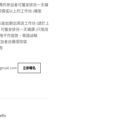
繳費的參加者可獲安排另一天補
其他同價或以上的工作坊 (補差
由未能如期出席該工作坊 (請於上
) , 可獲安排另一天補課 (只限改
坊，唯不作退款，敬請諒解
迎參加者自備環保袋
買
gmail.com
立即報名
fts