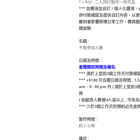
* + $50 : 二人同行製作一件作品
***
如需添加
自訂
/
個人化選項
，
併
付款
確認及提供
自訂
內容，以便
雕刻會影響師傅日常工作，需再
請諒解
名額
:
不限參加人數
日期及時間：
查閱開班時間及報名
***
須於上堂前
3
個工作天付款確
*** +$100
可自選日期及時間
, 1
am – 9 : 00 pm
內
)
須於上堂前
3
詢
(
如組班人數達
4
人或以上
,
可免自
***
少於
3
個工作天的預約必先查
製作時間
:
約 2 小時
備註
: