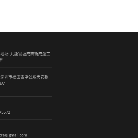
 地址: 九龍官塘成業街成運工
室
 深圳市福田區車公廟天安數
2A1
 5572
re@gmail.com