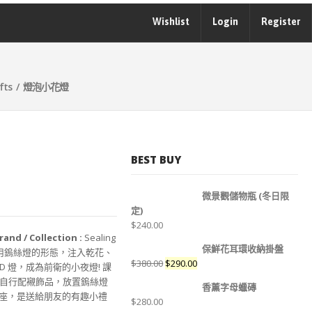
Wishlist
Login
Register
fts
/ 燈泡小花燈
BEST BUY
微景觀儲物瓶 (冬日限
定)
$
240.00
rand / Collection :
Sealing
保鮮花耳環收納掛盤
g 運用鎢絲燈的形態，注入乾花、
$
380.00
$
290.00
 燈，成為前衛的小夜燈! 課
自行配襯飾品，放置鎢絲燈
香薰字母蠟磚
燈座，是送給朋友的有趣小禮
$
280.00