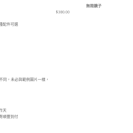
無限鏡子
$
380.00
種配件可選
有不同，未必與範例圖片一樣，
工作天
安排寄順豐到付