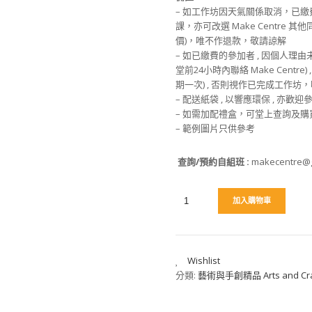
– 如工作坊因天氣關係取消，已
課，亦可改選 Make Centre 
價)，唯不作退款，敬請諒解
– 如已繳費的參加者 , 因個人理
堂前24小時內聯絡 Make Centre
期一次) , 否則視作已完成工作
– 配送紙袋 , 以響應環保 , 亦歡
– 如需加配禮盒，可堂上查詢及購
– 範例圖片只供參考
查詢/預約自組班 :
makecentre@
加入購物車
Wishlist
分類:
藝術與手創精品 Arts and Cra