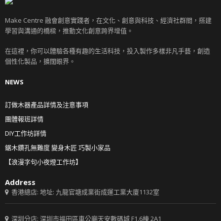
Make Centre 融會創意實踐者，在文化、創意與科技、經濟社群間，搭建
學習與溝通的橋樑，推動文化創意跨界增值。
在這裡，你可以體驗各種有趣的生活科技，投入製作多樣非凡手藝，創造
個性化製品，擴闊眼界。
NEWS
訂做木器產品詳情及注意事項
團體報班詳情
DIY工作坊詳情
鋸木鑽孔無難度 變身木匠 巧製小家品
【浪漫字句小夜燈工作坊】
Address
香港總店: 地址: 九龍官塘成業街成運工業大廈1132室
深圳分店: 深圳市福田區車公廟天安數碼城 F1.6棟 2A1