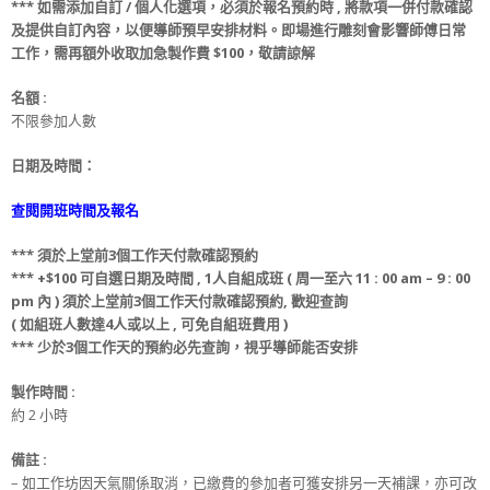
***
如需添加
自訂 / 個人化選項
，必須於
報名
預約時
, 將款項
一併
付款
確認
及提供
自訂
內容，
以便導師預早安排材料
。
即場進行雕刻會影響師傅日常
工作，
需再額外收取
加急製作費
$100，敬請諒解
名額
:
不限參加人數
日期及時間：
查閱開班時間及報名
***
須
於上堂前
3
個工作天
付款
確認預約
*** +$100
可
自選日期
及
時間 ,
1人自組成班 ( 周一至六 11 : 00 am – 9 : 00
pm 內 )
須
於上堂前
3
個工作天
付款
確認預約
, 歡迎查詢
(
如組班人數達4人或以上 , 可免
自組班
費用 )
*** 少
於
3
個工作天
的
預約必先查詢，視乎導師能否安排
製作時間 :
約 2 小時
備註 :
– 如工作坊因天氣關係取消，已繳費的參加者可獲安排另一天補課，亦可改