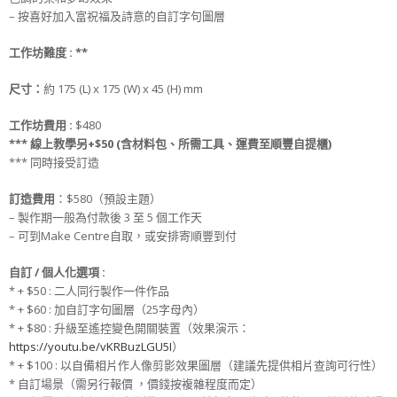
– 按喜好加入富祝福及詩意的自訂字句圖層
工作坊難度 :
**
尺寸
：
約 175 (L) x 175 (W) x 45 (H) mm
工作坊
費用 :
$480
*** 線上教學另+$50 (含材料包、所需工具、運費至順豐自提櫃)
*** 同時接受訂造
訂造
費用
：$580（預設主題）
– 製作期一般為付款後 3 至 5 個工作天
– 可到Make Centre自取，或安排寄順豐到付
自訂 / 個人化選項 :
* + $50 : 二人同行製作一件作品
* + $60 : 加自訂字句圖層（25字母內）
* + $80 : 升級至遙控變色開關裝置（效果演示：
https://youtu.be/vKRBuzLGU5I
）
* + $100 : 以自備相片作人像剪影效果圖層（建議先提供相片查詢可行性）
* 自訂場景（需另行報價 ，價錢按複雜程度而定）