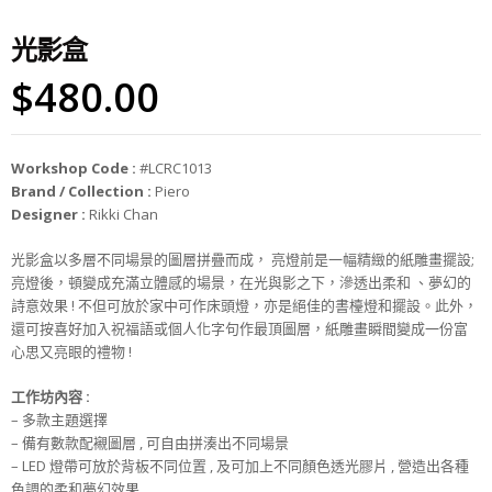
光影盒
$
480.00
Workshop Code :
#LCRC1013
Brand / Collection :
Piero
Designer :
Rikki Chan
光影盒以多層不同場景的圖層拼疊而成， 亮燈前是一幅精緻的紙雕畫擺設;
亮燈後，頓變成充滿立體感的場景，在光與影之下，滲透出柔和 、夢幻的
詩意效果 ! 不但可放於家中可作床頭燈，亦是絕佳的書檯燈和擺設。此外，
還可按喜好加入祝福語或個人化字句作最頂圖層，紙雕畫瞬間變成一份富
心思又亮眼的禮物 !
工作坊
內
容 :
– 多款主題選擇
– 備有數款配襯圖層 , 可自由拼湊出不同場景
– LED 燈帶可放於背板不同位置 , 及可加上不同顏色透光膠片 , 營造出各種
色調的柔和夢幻效果