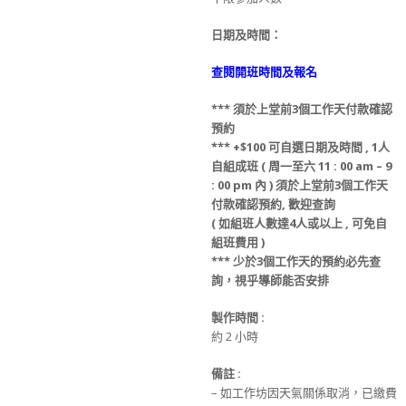
日期及時間：
查閱開班時間及報名
***
須
於上堂前
3
個工作天
付款
確認
預約
*** +$100
可自選日期
及
時間
, 1
人
自組成班
( 周一至六 11 : 00 am – 9
: 00 pm 內 )
須
於上堂前
3
個工作天
付款
確認預約
,
歡迎查詢
(
如組班人數達
4
人或以上
,
可免
自
組班
費用
)
***
少
於
3
個工作天的
預約必先查
詢，視乎導師能否安排
製作時間
:
約 2 小時
備註
:
– 如工作坊因天氣關係取消，已繳費