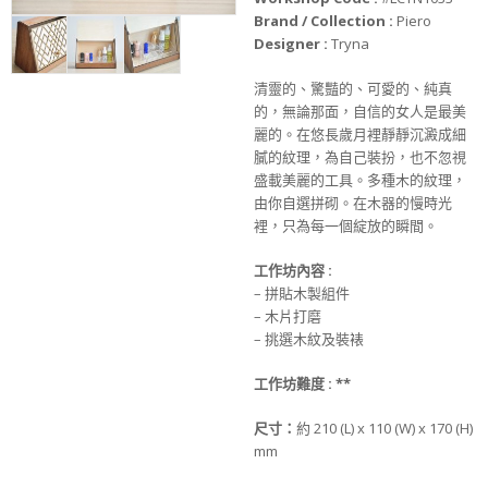
Brand / Collection :
Piero
Designer :
Tryna
清靈的、驚豔的、可愛的、純真
的，無論那面，自信的女人是最美
麗的。在悠長歲月裡靜靜沉澱成細
膩的紋理，為自己裝扮，也不忽視
盛載美麗的工具。多種木的紋理，
由你自選拼砌。在木器的慢時光
裡，只為每一個綻放的瞬間。
工作坊
內
容
:
– 拼貼木製組件
– 木片打磨
– 挑選木紋及裝裱
工作坊難度
:
**
尺寸：
約 210 (L) x 110 (W) x 170 (H)
mm