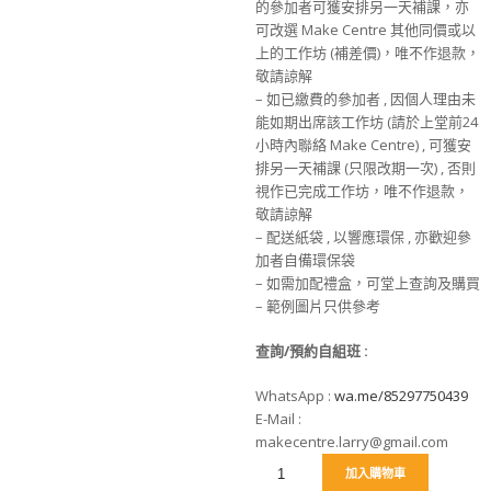
的參加者可獲安排另一天補課，亦
可改選 Make Centre 其他同價或以
上的工作坊 (補差價)，唯不作退款，
敬請諒解
– 如已繳費的參加者 , 因個人理由未
能如期出席該工作坊 (請於上堂前24
小時內聯絡 Make Centre) , 可獲安
排另一天補課 (只限改期一次) , 否則
視作已完成工作坊，唯不作退款，
敬請諒解
– 配送紙袋 , 以響應環保 , 亦歡迎參
加者自備環保袋
– 如需加配禮盒，可堂上查詢及購買
– 範例圖片只供參考
查詢/預約自組班
:
WhatsApp :
wa.me/85297750439
E-Mail :
makecentre.larry@gmail.com
加入購物車