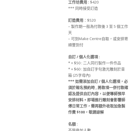
工作坊
費用
:
$420
*** 同時接受訂造
訂造
費用
：$520
– 製作期一般為付款後 3 至 5 個工作
天
– 可到Make Centre自取，或安排寄
順豐到付
自訂
/
個人化選項
:
* + $50 : 二人同行製作一件作品
* + $60 : 加自訂字句激光雕刻於音
箱 (25字母內)
***
如需添加
自訂
/
個人化選項
，必
須於
報名
預約時
,
將款項一併
付款
確
認及提供
自訂
內容，以便導師預早
安排材料
。
即場進行雕刻會影響師
傅日常工作，需再額外收取加急製
作費
$100
，敬請諒解
名額
:
不限參加人數