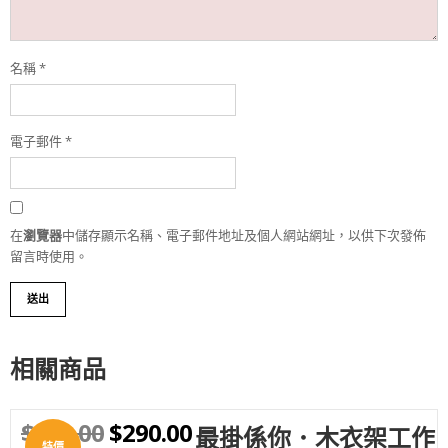
名稱
*
電子郵件
*
在
瀏覽器
中儲存顯示名稱、電子郵件地址及個人網站網址，以供下次發佈
留言時使用。
相關商品
$
350.00
$
290.00
最掛係你．木衣架工作
WISHLIST
特價