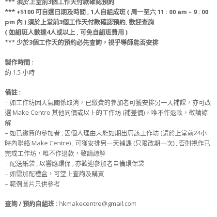
*** 須於上堂前3個工作天付款確認預約
*** +$100 可自選日期及時間 , 1人自組成班 ( 周一至六 11 : 00 am – 9 : 00
pm 內 ) 須於上堂前3個工作天付款確認預約, 歡迎查詢
( 如組班人數達4人或以上 , 可免自組班費用 )
*** 少於3個工作天的預約必先查詢，視乎導師能否安排
製作時間 :
約 1.5 小時
備註 :
– 如工作坊因天氣關係取消，已繳費的參加者可獲安排另一天補課，亦可改
選 Make Centre 其他同價或以上的工作坊 (補差價)，唯不作退款，敬請諒
解
– 如已繳費的參加者 , 因個人理由未能如期出席該工作坊 (請於上堂前24小
時內聯絡 Make Centre) , 可獲安排另一天補課 (只限改期一次) , 否則視作已
完成工作坊，唯不作退款，敬請諒解
– 配送紙袋 , 以響應環保 , 亦歡迎參加者自備環保袋
– 如需加配禮盒，可堂上查詢及購買
– 範例圖片只供參考
查詢 / 預約自組班 :
hkmakecentre@gmail.com