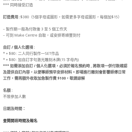
*** 同時接受訂造
訂造費用 :
$380（5個字母或圖形，如需更多字母或圖形，每個加$15）
– 製作期一般為付款後 3 至 5 個工作天
– 可到 Make Centre 自取，或安排寄順豐到付
自訂 / 個人化選項 :
* + $80 : 二人同行製作一SET作品
* + $80 : 加自訂字句激光雕刻木牌(15 字母內)
*** 如需添加自訂 / 個人化選項，必須於報名預約時 , 將款項一併付款確認
及提供自訂內容，以便導師預早安排材料。即場進行雕刻會影響師傅日常
工作，需再額外收取加急製作費 $100，敬請諒解
名額 :
不限參加人數
日期及時間：
查閱開班時間及報名