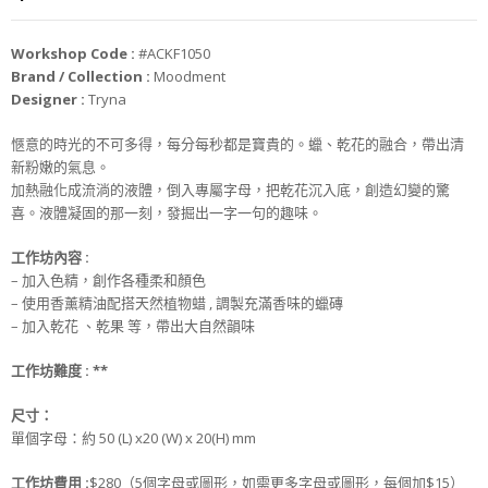
Workshop Code :
#ACKF1050
Brand / Collection :
Moodment
Designer :
Tryna
愜意的時光的不可多得，每分每秒都是寶貴的。蠟、乾花的融合，帶出清
新粉嫩的氣息。
加熱融化成流淌的液體，倒入專屬字母，把乾花沉入底，創造幻變的驚
喜。液體凝固的那一刻，發掘出一字一句的趣味。
工作坊內容 :
– 加入色精，創作各種柔和顏色
– 使用香薰精油配搭天然植物蜡 , 調製充滿香味的蠟磚
– 加入乾花 、乾果 等，帶出大自然韻味
工作坊難度 : **
尺寸：
單個字母：約 50 (L) x20 (W) x 20(H) mm
工作坊費用 :
$280（5個字母或圖形，如需更多字母或圖形，每個加$15）