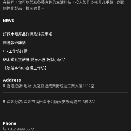
在這裡，你可以體驗各種有趣的生活科技，投入製作多樣非凡手藝，創造
個性化製品，擴闊眼界。
NEWS
訂做木器產品詳情及注意事項
團體報班詳情
DIY工作坊詳情
鋸木鑽孔無難度 變身木匠 巧製小家品
【浪漫字句小夜燈工作坊】
Address
香港總店: 地址: 九龍官塘成業街成運工業大廈1132室
深圳分店: 深圳市福田區車公廟天安數碼城 F1.6棟 2A1
Phone
+852 9499 5572