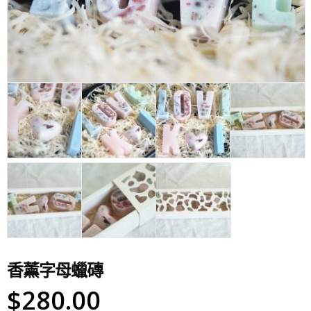
香薰字母蠟磚
$
280.00