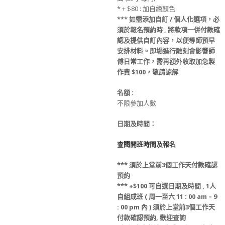
* + $80 : 加自繪顏色
***
如需添加
自訂 / 個人化選項
，必
須於
報名
預約時
, 將款項
一併
付款
確
認及提供
自訂
內容，
以便導師預早
安排材料
。
即場進行雕刻會影響師
傅日常工作，
需再額外收取
加急製
作費
$100，敬請諒解
名額
:
不限參加人數
日期及時間：
查閱開班時間及報名
***
須
於上堂前
3
個工作天
付款
確認
預約
*** +$100
可
自選日期
及
時間 ,
1人
自組成班 ( 周一至六 11 : 00 am – 9
: 00 pm 內 )
須
於上堂前
3
個工作天
付款
確認預約
, 歡迎查詢