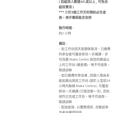
(
如組班人數達4人或以上 , 可免
自
組班
費用 )
*** 少
於
3
個工作天
的
預約必先查
詢，視乎導師能否安排
製作時間 :
約2 小時
備註 :
– 如工作坊因天氣關係取消，已繳費
的參加者可獲安排另一天補課，亦
可改選 Make Centre 其他同價或以
上的工作坊 (補差價)，唯不作退款，
敬請諒解
– 如已繳費的參加者 , 因個人理由未
能如期出席該工作坊 (請於上堂前24
小時內聯絡 Make Centre) , 可獲安
排另一天補課 (只限改期一次) , 否則
視作已完成工作坊，唯不作退款，
敬請諒解
– 配送紙袋 , 以響應環保 , 亦歡迎參
加者自備環保袋