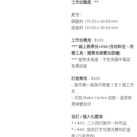
工作坊難度
:
**
尺寸
:
圓盤約 175 (D) x 60 (H) mm
底座約 120 (D) x 90 (H) mm
工作坊
費用
:
$530
*** 線上教學另+$50 (含材料包、所
需工具、運費至順豐自提櫃)
*** 配附木底座，不包含圖中電話
及電話座
訂造
費用
：$630
– 製作期一般為付款後 3 至 5 個工作
天
– 可到 Make Centre 自取，或安排
寄順豐到付
自訂
/
個人化選項
:
* + $50 : 二人同行製作一件作品
* + $60 : 加自訂字句激光雕刻於盒
面 (25字母內)