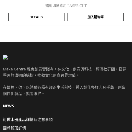
鐳射切割應用 LASER CUT
DETAILS
加入購物車
Make Centre 融會創意實踐者，在文化、創意與科技、經濟社群間，搭建
學習與溝通的橋樑，推動文化創意跨界增值。
在這裡，你可以體驗各種有趣的生活科技，投入製作多樣非凡手藝，創造
個性化製品，擴闊眼界。
NEWS
訂做木器產品詳情及注意事項
團體報班詳情