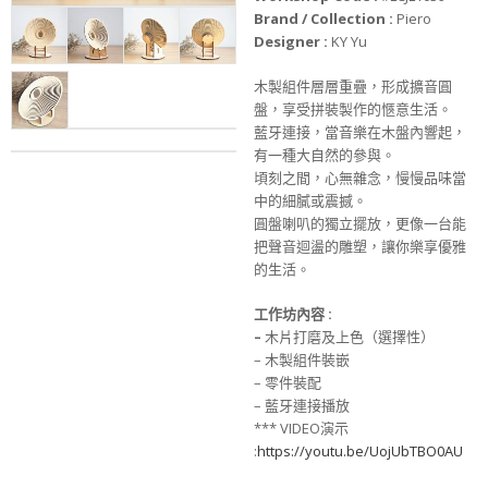
Brand / Collection :
Piero
Designer :
KY Yu
木製組件層層重疊，形成擴音圓
盤，享受拼裝製作的愜意生活。
藍牙連接，當音樂在木盤內響起，
有一種大自然的參與。
頃刻之間，心無雜念，慢慢品味當
中的細膩或震撼。
圓盤喇叭的獨立擺放，更像一台能
把聲音迴盪的雕塑，讓你樂享優雅
的生活。
工作坊
內
容
:
–
木片打磨及上色（選擇性）
– 木製組件裝嵌
– 零件裝配
– 藍牙連接播放
*** VIDEO演示
:
https://youtu.be/UojUbTBO0AU