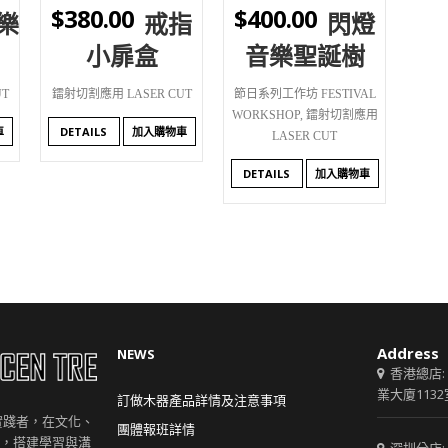
$
380.00
$
400.00
樂
戒指
閃燈
小扉盒
音樂聖誕樹
T
鐳射切割應用 LASER CUT
節日系列工作坊 FESTIVAL
WORKSHOP
,
鐳射切割應用
車
DETAILS
加入購物車
LASER CUT
DETAILS
加入購物車
Address
NEWS
香港總店:
業大廈1132
訂做木器產品詳情及注意事項
創意實踐者，在文化、
團體報班詳情
，搭建學習與溝
深圳分店: