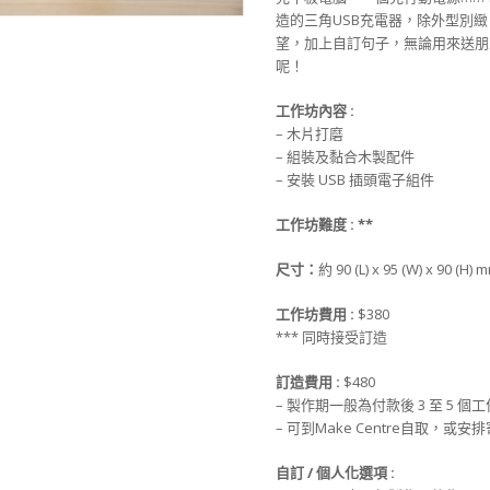
造的三角USB充電器，除外型別緻
望，加上自訂句子，無論用來送朋
呢！
工作坊
內
容 :
– 木片打磨
– 組裝及黏合木製配件
– 安裝 USB 插頭電子組件
工作坊難度 :
**
尺寸
：
約 90 (L) x 95 (W) x 90 (H) 
工作坊
費用 :
$380
*** 同時接受訂造
訂造
費用
:
$480
– 製作期一般為付款後 3 至 5 個
– 可到Make Centre自取，或
自訂 / 個人化選項 :