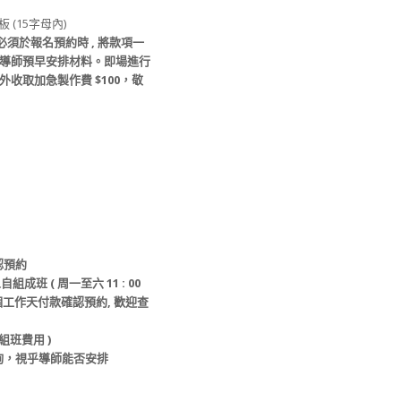
板 (15字母內)
必須於
報名
預約時
, 將款項
一
導師預早安排材料
。
即場進行
外收取
加急製作費
$100，敬
認預約
自組成班 ( 周一至六 11 : 00
個工作天
付款
確認預約
, 歡迎查
組班
費用 )
詢，視乎導師能否安排