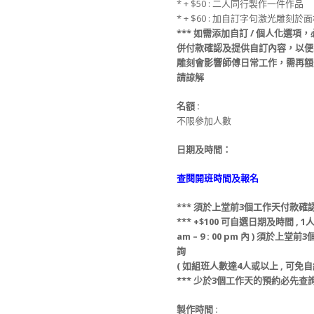
* + $50 : 二人同行製作一件作品
* + $60 : 加自訂字句激光雕刻於面
***
如需添加
自訂 / 個人化選項
，
併
付款
確認及提供
自訂
內容，
以便
雕刻會影響師傅日常工作，
需再額
請諒解
名額
:
不限參加人數
日期及時間：
查閱開班時間及報名
***
須
於上堂前
3
個工作天
付款
確
*** +$100
可
自選日期
及
時間 ,
1人
am – 9 : 00 pm 內 )
須
於上堂前
3
詢
(
如組班人數達4人或以上 , 可免
自
*** 少
於
3
個工作天
的
預約必先查
製作時間 :