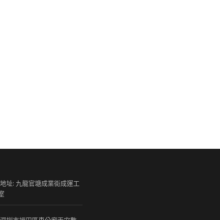
 地址: 九龍官塘成業街成運工
室
 深圳市福田區車公廟天安數