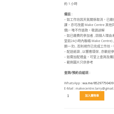
約 1 小時
備註 :
– 如工作坊因天氣關係取消，已
課，亦可改選 Make Centre 
價)，唯不作退款，敬請諒解
– 如已繳費的參加者 , 因個人理
堂前24小時內聯絡 Make Centre
期一次) , 否則視作已完成工作
– 配送紙袋 , 以響應環保 , 亦歡
– 如需加配禮盒，可堂上查詢及購
– 範例圖片只供參考
查詢/預約自組班
:
WhatsApp :
wa.me/85297750439
E-Mail : makecentre.larry@gmail
加入購物車