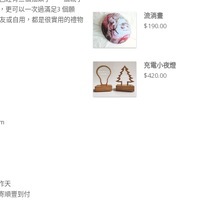
，更可以一次過滿足3 個願
流淌畫
友或自用，都是很實用的禮物
$
190.00
充電小夜燈
$
420.00
mm
工作天
安排寄順豐到付