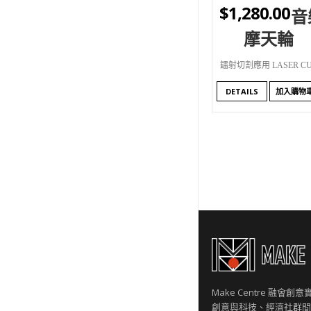
$
1,280.00
音
摩天輪
鐳射切割應用 LASER CU
DETAILS
加入購物
Make Centre 融會
創意與科技、經濟社群間