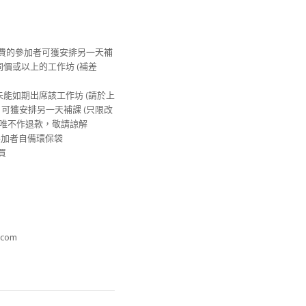
繳費的參加者可獲安排另一天補
其他同價或以上的工作坊 (補差
由未能如期出席該工作坊 (請於上
) , 可獲安排另一天補課 (只限改
坊，唯不作退款，敬請諒解
迎參加者自備環保袋
買
.com