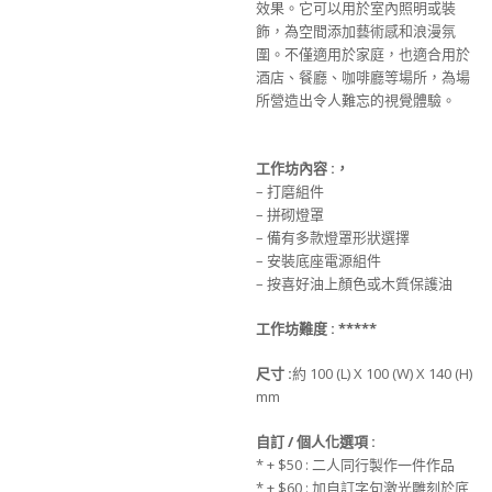
效果。
它可以用於室內照明或裝
飾，為空間添加藝術感和浪漫氛
圍。
不僅適用於家庭，也適合用於
酒店、餐廳、咖啡廳等場所，
為場
所營造出令人難忘的視覺體驗。
工作坊
內
容 :，
– 打磨組件
– 拼砌燈罩
– 備有多款燈罩形狀選擇
– 安裝底座電源組件
– 按喜好油上顏色或木質保護油
工作坊難度 :
**
***
尺寸
:
約 100 (L) X 100 (W) X 140 (H)
mm
自訂 / 個人化選項 :
* + $50 : 二人同行製作一件作品
* + $60 : 加自訂字句激光雕刻於底