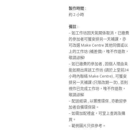
製作時間 :
約 2 小時
備註 :
– 如工作坊因天氣關係取消，已繳費
的參加者可獲安排另一天補課，亦
可改選 Make Centre 其他同價或以
上的工作坊 (補差價)，唯不作退款，
敬請諒解!
– 如已繳費的參加者 , 因個人理由未
能如期出席該工作坊 (請於上堂前24
小時內聯絡 Make Centre) , 可獲安
排另一天補課 (只限改期一次) , 否則
視作已完成工作坊，唯不作退款，
敬請諒解
– 配送紙袋 , 以響應環保 , 亦歡迎參
加者自備環保袋。
– 如需加配禮盒，可堂上查詢及購
買。
– 範例圖片只供參考。