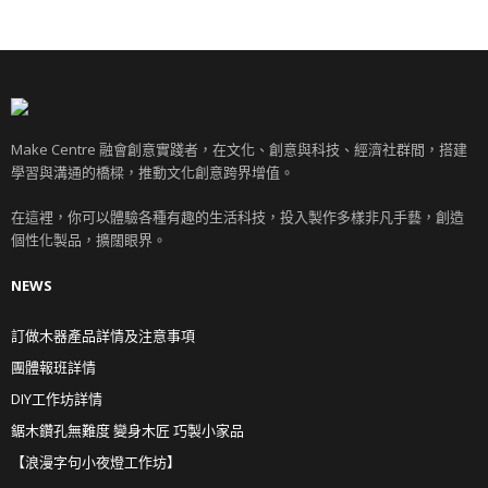
Make Centre 融會創意實踐者，在文化、創意與科技、經濟社群間，搭建
學習與溝通的橋樑，推動文化創意跨界增值。
在這裡，你可以體驗各種有趣的生活科技，投入製作多樣非凡手藝，創造
個性化製品，擴闊眼界。
NEWS
訂做木器產品詳情及注意事項
團體報班詳情
DIY工作坊詳情
鋸木鑽孔無難度 變身木匠 巧製小家品
【浪漫字句小夜燈工作坊】