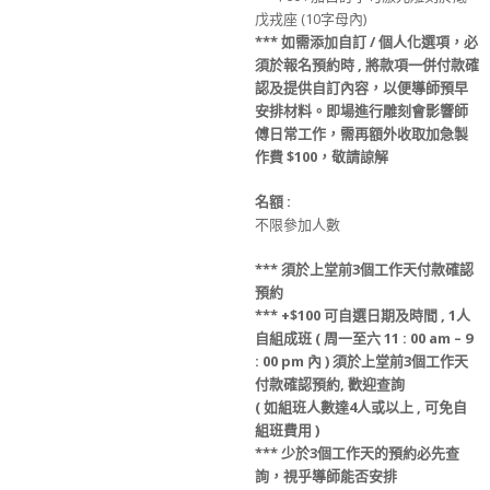
戊戎座 (10字母內)
***
如需添加
自訂 / 個人化選項
，必
須於
報名
預約時
, 將款項
一併
付款
確
認及提供
自訂
內容，
以便導師預早
安排材料
。
即場進行雕刻會影響師
傅日常工作，
需再額外收取
加急製
作費
$100，敬請諒解
名額
:
不限參加人數
***
須
於上堂前
3
個工作天
付款
確認
預約
*** +$100
可
自選日期
及
時間 ,
1人
自組成班 ( 周一至六 11 : 00 am – 9
: 00 pm 內 )
須
於上堂前
3
個工作天
付款
確認預約
, 歡迎查詢
(
如組班人數達4人或以上 , 可免
自
組班
費用 )
*** 少
於
3
個工作天
的
預約必先查
詢，視乎導師能否安排