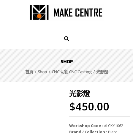
SHOP
首頁
/
Shop
/
CNC 切割 CNC Casting
/ 光影燈
光影燈
$
450.00
Workshop Code :
#LCKY1062
Brand / Collection :
Piero