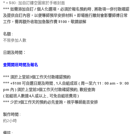
* + $80 : 加自訂鏤空圖案於手帳封面
***
如需添加
自訂 / 個人化選項
，必須於
報名
預約時
, 將款項
一併
付款
確認
及提供
自訂
內容，
以便導師預早安排材料
。
即場進行雕刻會影響師傅日常
工作，
需再額外收取
加急製作費
$100，敬請諒解
名額
:
不限參加人數
日期及時間：
查閱開班時間及報名
***
須
於上堂前
3
個工作天
付款
確認預約
*** +$100
可
自選日期
及
時間 ,
1人自組成班 ( 周一至六 11 : 00 am – 9 : 00
pm 內 )
須
於上堂前
3
個工作天
付款
確認預約
, 歡迎查詢
(
如組班人數達4人或以上 , 可免
自組班
費用 )
*** 少
於
3
個工作天
的
預約必先查詢，視乎導師能否安排
製作時間 :
約2小時
備註 :