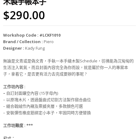
木製手帳本子
$
290.00
Workshop Code : #LCKF1010
Brand / Collection :
Piero
Designer :
Kady Fung
無論是文青或是偽文青，手執一本手縫木製Schedule，彷彿能為沉甸甸的
生活注入氧氣。而且封面內容完全為你而設，就是屬於你一人的專案本
子，拿着它，是否更有活力去完成要辦的事呢 ?
工作坊
內
容 :
–
自訂封面鑲空內容 (15字母內)
– 以原塊木片，透過盤曲式切割方法製作摺合曲位
– 縫合戟絨作內襯及票據夾層，多款顏色可選
– 安裝彈性橡皮筋綁定小本子，牢固同時方便替換
工作坊難度 :
***
尺寸
：