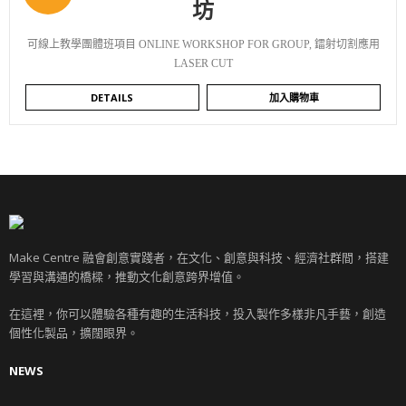
坊
可線上教學團體班項目 ONLINE WORKSHOP FOR GROUP
,
鐳射切割應用
LASER CUT
DETAILS
加入購物車
Make Centre 融會創意實踐者，在文化、創意與科技、經濟社群間，搭建
學習與溝通的橋樑，推動文化創意跨界增值。
在這裡，你可以體驗各種有趣的生活科技，投入製作多樣非凡手藝，創造
個性化製品，擴闊眼界。
NEWS