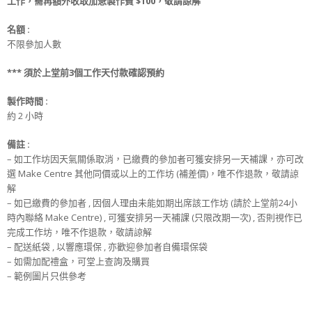
工作，
需再額外收取
加急製作費
$100，敬請諒解
名額
:
不限參加人數
***
須
於上堂前
3
個工作天
付款
確認預約
製作時間 :
約 2 小時
備註 :
– 如工作坊因天氣關係取消，已繳費的參加者可獲安排另一天補課，亦可改
選 Make Centre 其他同價或以上的工作坊 (補差價)，唯不作退款，敬請諒
解
– 如已繳費的參加者 , 因個人理由未能如期出席該工作坊 (請於上堂前24小
時內聯絡 Make Centre) , 可獲安排另一天補課 (只限改期一次) , 否則視作已
完成工作坊，唯不作退款，敬請諒解
– 配送紙袋 , 以響應環保 , 亦歡迎參加者自備環保袋
– 如需加配禮盒，可堂上查詢及購買
– 範例圖片只供參考