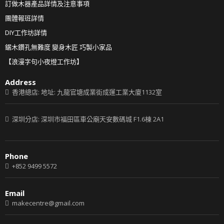
訂做木器產品詳情及注意事項
團體報班詳情
DIY工作坊詳情
鋸木鑽孔無難度 變身木匠 巧製小家品
【浪漫字句小夜燈工作坊】
Address
香港總店: 地址: 九龍官塘成業街成運工業大廈1132室
深圳分店: 深圳市福田區車公廟天安數碼城 F1.6棟 2A1
Phone
+852 9499 5572
Email
makecentre@gmail.com