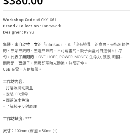
$
380.00
Workshop Code :
#LCKY1061
Brand / Collection :
Fancywork
Designer :
KY Yu
無限
，來自於
拉丁文
的「infinitas」，即「沒有邊界」的意思。是指無條件
的、無始無終的、無邊無際的、不可窮盡的。鏡子面蓋可自選個人化字
句，代表了
無限的
: LOVE, HOPE, POWER, MONEY, 生命力, 感激, 時間…
關燈是一面鏡子，開燈即現時光隧道，無限延伸。
USB 充電，方便攜帶。
工作坊
內
容 :
– 打磨及拼砌鏡盒
– 安裝LED燈帶
– 面蓋油木色油
– 了解鏡子反射原理
工作坊難度 :
***
尺寸
：
100mm (直徑) x 50mm(H)