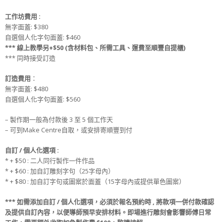
工作坊
費用 :
無字面蓋: $380
自選個人化字句面蓋: $460
*** 線上教學另+$50 (含材料包、所需工具、運費至順豐自提櫃)
*** 同時接受訂造
訂造
費用
：
無字面蓋: $480
自選個人化字句面蓋: $560
– 製作期一般為付款後 3 至 5 個工作天
– 可到Make Centre自取，或安排寄順豐到付
自訂 / 個人化選項 :
* + $50 : 二人同行製作一件作品
* + $60 : 加自訂雕刻字句（25字母內）
* + $80 : 加自訂字句或圖案於面蓋（15字母內或提供單色圖案）
***
如需添加
自訂 / 個人化選項
，必須於
報名
預約時
, 將款項
一併
付款
確認
及提供
自訂
內容，
以便導師預早安排材料
。
即場進行雕刻會影響師傅日常