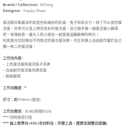
Brand / Collection :
NChing
Designer :
Tracey Shum
復活節印象最深的就是色彩繽紛的彩蛋、兔子和朱古力。除了可以食的復
活蛋，亦有可以塗上明亮色彩的復活蛋，自己親手做一個復活蛋小藤環
吧，發揮創意，讓大人和小朋友一起度過溫馨歡樂的時光。
利用激光切割做出不同款式的復活蛋吊牌，可在吊牌上自由創作屬於自己
獨一無二的復活蛋。
工作坊
內
容 :
– 上色復活蛋和復活兔子吊牌
– 自由創作復活蛋吊牌背面
– 裝飾藤環
工作坊難度 :
*
尺寸
：約
150mm (直徑)
工作坊
費用 :
$280(原價$320)
*** 同時接受訂造
*** 線上教學另+$50 (含材料包、所需工具、運費至順豐自提櫃)