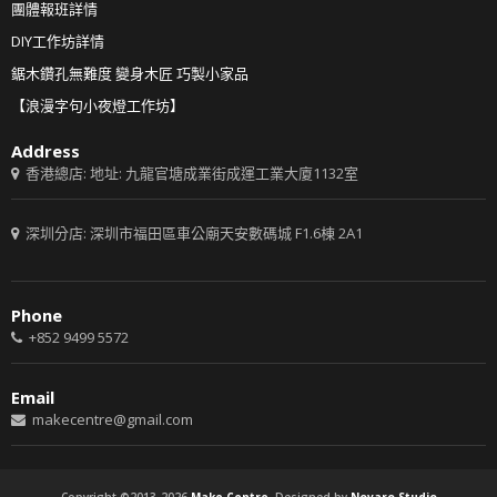
團體報班詳情
DIY工作坊詳情
鋸木鑽孔無難度 變身木匠 巧製小家品
【浪漫字句小夜燈工作坊】
Address
香港總店: 地址: 九龍官塘成業街成運工業大廈1132室
深圳分店: 深圳市福田區車公廟天安數碼城 F1.6棟 2A1
Phone
+852 9499 5572
Email
makecentre@gmail.com
Copyright ©2013-2026
Make Centre.
Designed by
Novaro Studio