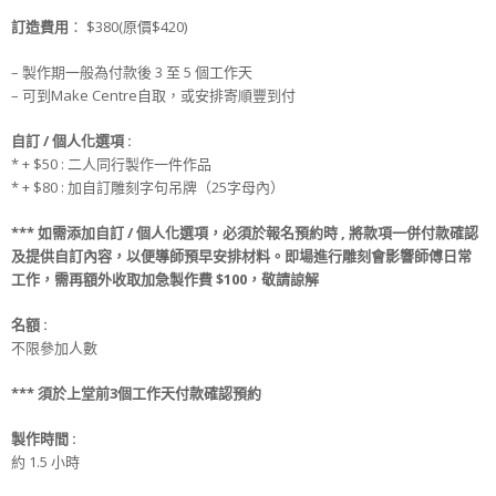
訂造
費用
： $380(原價$420)
– 製作期一般為付款後 3 至 5 個工作天
– 可到Make Centre自取，或安排寄順豐到付
自訂 / 個人化選項 :
* + $50 : 二人同行製作一件作品
* + $80 : 加自訂雕刻字句吊牌（25字母內）
***
如需添加
自訂 / 個人化選項
，必須於
報名
預約時
, 將款項
一併
付款
確認
及提供
自訂
內容，
以便導師預早安排材料
。
即場進行雕刻會影響師傅日常
工作，
需再額外收取
加急製作費
$100，敬請諒解
名額
:
不限參加人數
***
須
於上堂前
3
個工作天
付款
確認預約
製作時間 :
約 1.5 小時