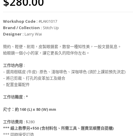
$
280.00
Workshop Code :
#LAKI1017
Brand / Collection :
Stitch Up
Designer :
Larry Wai
簡約、輕便、耐用，皮製眼鏡套，散發一種知性美，一股文藝氣息。
給眼鏡一個小小的家，讓它更長久的陪伴你左右。
工作坊
內
容
:
– 選用樹糕皮 (牛皮) : 原色、淺咖啡色、深咖啡色 (須於上課前預先決定)
– 將已剪裁、打孔的皮革加工及縫合
– 配置金屬配件
工作坊難度
:
*
尺寸：約 160 (L) x 80 (W) mm
工作坊
費用
:
$280
*** 線上教學另+$50 (含材料包、所需工具、運費至順豐自提櫃)
*** 同時接受訂造