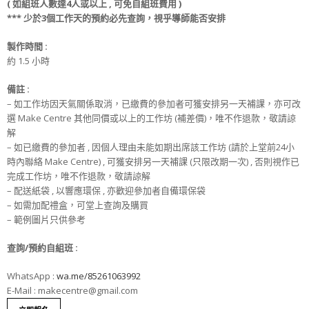
(
如組班人數達
4
人或以上
,
可免
自組班
費用
)
***
少
於
3
個工作天的
預約必先查詢，視乎導師能否安排
製作時間
:
約 1.5 小時
備註
:
– 如工作坊因天氣關係取消，已繳費的參加者可獲安排另一天補課，亦可改
選 Make Centre 其他同價或以上的工作坊 (補差價)，唯不作退款，敬請諒
解
– 如已繳費的參加者 , 因個人理由未能如期出席該工作坊 (請於上堂前24小
時內聯絡 Make Centre) , 可獲安排另一天補課 (只限改期一次) , 否則視作已
完成工作坊，唯不作退款，敬請諒解
– 配送紙袋 , 以響應環保 , 亦歡迎參加者自備環保袋
– 如需加配禮盒，可堂上查詢及購買
– 範例圖片只供參考
查詢/預約自組班
:
WhatsApp :
wa.me/85261063992
E-Mail : makecentre@gmail.com