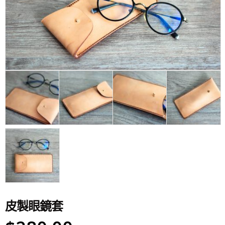
皮製眼鏡套