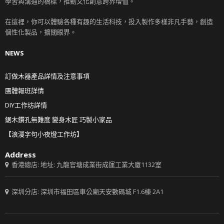
學習與溝通的橋樑，推動文化創意跨界增值。
在這裡，你可以體驗各種有趣的生活科技，投入製作多樣非凡手藝，創造
個性化製品，擴闊眼界。
NEWS
訂做木器產品詳情及注意事項
團體報班詳情
DIY工作坊詳情
鋸木鑽孔無難度 變身木匠 巧製小家品
【浪漫字句小夜燈工作坊】
Address
香港總店: 地址: 九龍官塘成業街成運工業大廈1132室
深圳分店: 深圳市福田區車公廟天安數碼城 F1.6棟 2A1