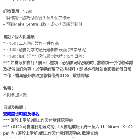
訂造
費用
：$380
– 製作期一般為付款後 3 至 5 個工作天
– 可到Make Centre自取，或安排寄順豐到付
自訂
/
個人化選項
:
* + $50 : 二人同行製作一件作品
* + $60 : 加自訂字句激光雕刻於表面 (25字母內)
* + $80 : 加自訂字句激光雕刻木牌 ( 15字母內 )
***
如需添加
自訂
/
個人化選項
，必須於
報名
預約時
,
將款項一併
付款
確認
及提供
自訂
內容，以便導師預早安排材料
。
即場進行雕刻會影響師傅日常
工作，需再額外收取加急製作費
$100
，敬請諒解
名額
:
不限參加人數
日期及時間：
查閱開班時間及報名
***
須
於上堂前
3
個工作天
付款
確認預約
*** +$100
可自選日期
及
時間
, 1
人自組成班
( 周一至六 11 : 00 am – 9 : 00
pm 內 )
須
於上堂前
3
個工作天
付款
確認預約
,
歡迎查詢