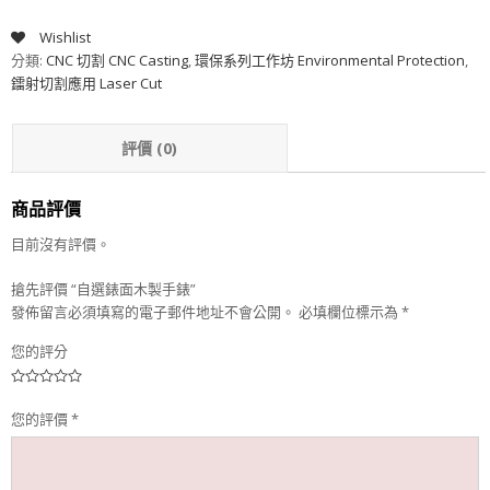
Wishlist
分類:
CNC 切割 CNC Casting
,
環保系列工作坊 Environmental Protection
,
鐳射切割應用 Laser Cut
評價 (0)
商品評價
目前沒有評價。
搶先評價 “自選錶面木製手錶”
發佈留言必須填寫的電子郵件地址不會公開。
必填欄位標示為
*
您的評分
您的評價
*