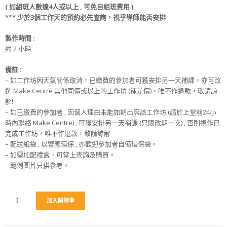
(
如組班人數達4人或以上 , 可免
自組班
費用 )
*** 少
於
3
個工作天
的
預約必先查詢，視乎導師能否安排
製作時間 :
約 2 小時
備註 :
– 如工作坊因天氣關係取消，已繳費的參加者可獲安排另一天補課，亦可改
選 Make Centre 其他同價或以上的工作坊 (補差價)，唯不作退款，敬請諒
解!
– 如已繳費的參加者 , 因個人理由未能如期出席該工作坊 (請於上堂前24小
時內聯絡 Make Centre) , 可獲安排另一天補課 (只限改期一次) , 否則視作已
完成工作坊，唯不作退款，敬請諒解
– 配送紙袋 , 以響應環保 , 亦歡迎參加者自備環保袋。
– 如需加配禮盒，可堂上查詢及購買。
– 範例圖片只供參考。
加入購物車