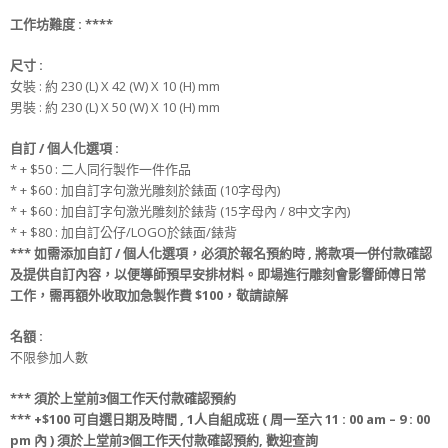
工作坊難度 :
**
**
尺寸
:
女裝 : 約 230 (L) X 42 (W) X 10 (H) mm
男裝 : 約 230 (L) X 50 (W) X 10 (H) mm
自訂 / 個人化選項 :
* + $50 : 二人同行製作一件作品
* + $60 : 加自訂字句激光雕刻於錶面 (10字母內)
* + $60 : 加自訂字句激光雕刻於錶背 (15字母內 / 8中文字內)
* + $80 : 加自訂公仔/LOGO於錶面/錶背
***
如需添加
自訂 / 個人化選項
，必須於
報名
預約時
, 將款項
一併
付款
確認
及提供
自訂
內容，
以便導師預早安排材料
。
即場進行雕刻會影響師傅日常
工作，
需再額外收取
加急製作費
$100，敬請諒解
名額
:
不限參加人數
***
須
於上堂前
3
個工作天
付款
確認預約
*** +$100
可
自選日期
及
時間 ,
1人自組成班 ( 周一至六 11 : 00 am – 9 : 00
pm 內 )
須
於上堂前
3
個工作天
付款
確認預約
, 歡迎查詢